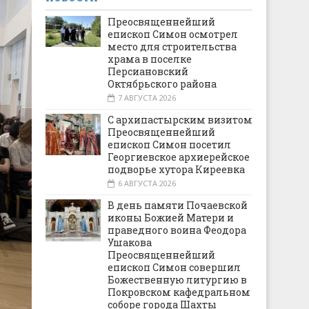
Преосвященнейший
епископ Симон осмотрел
место для строительства
храма в поселке
Персиановский
Октябрьского района
7 АВГУСТА 2026
С архипастырским визитом
Преосвященнейший
епископ Симон посетил
Георгиевское архиерейское
подворье хутора Киреевка
6 АВГУСТА 2026
В день памяти Почаевской
иконы Божией Матери и
праведного воина Феодора
Ушакова
Преосвященнейший
епископ Симон совершил
Божественную литургию в
Покровском кафедральном
соборе города Шахты