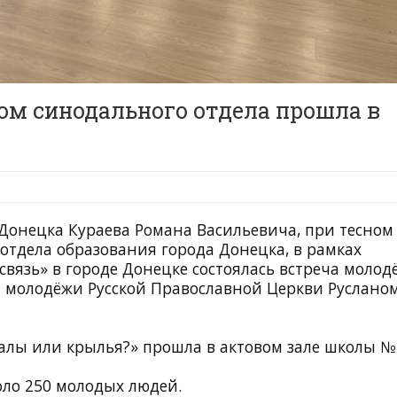
ом синодального отдела прошла в
онецка Кураева Романа Васильевича, при тесном
отдела образования города Донецка, в рамках
вязь» в городе Донецке состоялась встреча молод
м молодёжи Русской Православной Церкви Руслано
алы или крылья?» прошла в актовом зале школы №
оло 250 молодых людей.