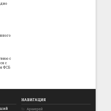
адио
нного
твию с
ся с
я ФСБ
НАВИГАЦИЯ
йший
Архиерей