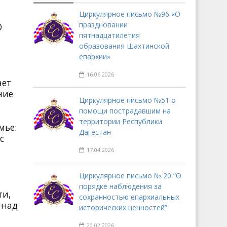
Циркулярное письмо №96 «О
праздновании
О
пятнадцатилетия
образования Шахтинской
епархии»
16.06.2026
ает
ние
Циркулярное письмо №51 о
помощи пострадавшим на
территории Республики
мье:
Дагестан
с
17.04.2026
Циркулярное письмо № 20 “О
порядке наблюдения за
ти,
сохранностью епархиальных
 над
исторических ценностей”
20.02.2026