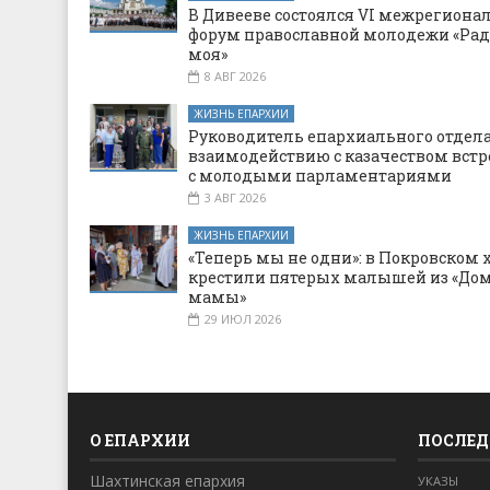
В Дивееве состоялся VI межрегион
форум православной молодежи «Рад
моя»
8 АВГ 2026
ЖИЗНЬ ЕПАРХИИ
Руководитель епархиального отдела
взаимодействию с казачеством встр
с молодыми парламентариями
3 АВГ 2026
ЖИЗНЬ ЕПАРХИИ
«Теперь мы не одни»: в Покровском 
крестили пятерых малышей из «Дом
мамы»
29 ИЮЛ 2026
О ЕПАРХИИ
ПОСЛЕД
Шахтинская епархия
УКАЗЫ