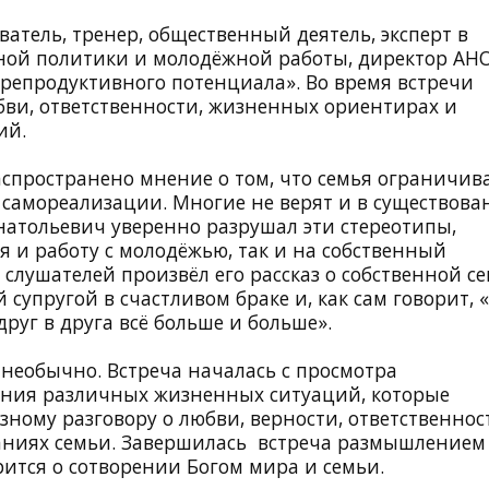
атель, тренер, общественный деятель, эксперт в
йной политики и молодёжной работы, директор АН
 репродуктивного потенциала». Во время встречи
юбви, ответственности, жизненных ориентирах и
ий.
спространено мнение о том, что семья ограничив
 самореализации. Многие не верят и в существова
натольевич уверенно разрушал эти стереотипы,
 и работу с молодёжью, так и на собственный
слушателей произвёл его рассказ о собственной се
 супругой в счастливом браке и, как сам говорит, «
руг в друга всё больше и больше».
необычно. Встреча началась с просмотра
ния различных жизненных ситуаций, которые
ному разговору о любви, верности, ответственнос
аниях семьи. Завершилась встреча размышлением
ится о сотворении Богом мира и семьи.