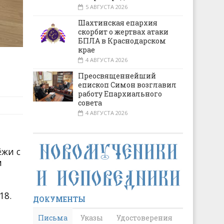
5 АВГУСТА 2026
Шахтинская епархия
скорбит о жертвах атаки
БПЛА в Краснодарском
крае
4 АВГУСТА 2026
Преосвященнейший
епископ Симон возглавил
работу Епархиального
совета
4 АВГУСТА 2026
ёжи с
м
18.
ДОКУМЕНТЫ
Письма
Указы
Удостоверения