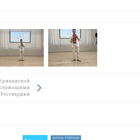
 Кривянской
ии
нослужащими
Росгвардии
ЖИЗНЬ ЕПАРХИИ