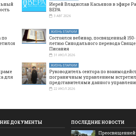
альный
Иерей Владислав Касьянов в эфире Р
ость
ВЕРА
3 АВГ 2026
ЖИЗНЬ ЕПАРХИИ
 по
Состоялся вебинар, посвященный 150-
етился
летию Синодального перевода Свяще
Писания
31 ИЮЛ 2026
ЖИЗНЬ ЕПАРХИИ
храме
Руководитель сектора по взаимодейс
а для
пограничным управлением встретил
представителями данного управлени
22 ИЮЛ 2026
НИЕ ДОКУМЕНТЫ
ПОСЛЕДНИЕ НОВОСТИ
Преосвященне