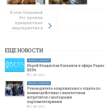
В селе Ольховый
В школе №23
поселка
Рог прошли
праздничные
Красногорняцкий
мероприятия в
прошел урок
памяти
честь Дня
«Священная
Победы
память Великой
Победы»
ЕЩЕ НОВОСТИ
ЖИЗНЬ ЕПАРХИИ
Иерей Владислав Касьянов в эфире Радио
ВЕРА
3 АВГ 2026
ЖИЗНЬ ЕПАРХИИ
Руководитель епархиального отдела по
взаимодействию с казачеством
встретился с молодыми
парламентариями
3 АВГ 2026