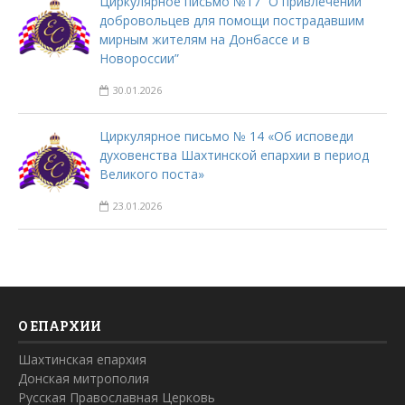
Циркулярное письмо №17 “О привлечении
добровольцев для помощи пострадавшим
мирным жителям на Донбассе и в
Новороссии”
30.01.2026
Циркулярное письмо № 14 «Об исповеди
духовенства Шахтинской епархии в период
Великого поста»
23.01.2026
О ЕПАРХИИ
Шахтинская епархия
Донская митрополия
Русская Православная Церковь