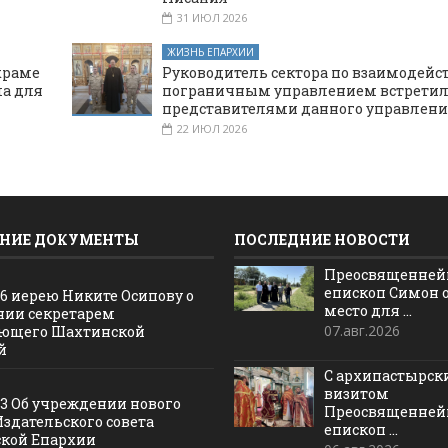
31 ИЮЛ 2026
ЖИЗНЬ ЕПАРХИИ
храме
Руководитель сектора по взаимодейс
а для
пограничным управлением встретил
представителями данного управлени
22 ИЮЛ 2026
НИЕ ДОКУМЕНТЫ
ПОСЛЕДНИЕ НОВОСТИ
Преосвященне
епископ Симон 
16 иерею Никите Осипову о
место для ...
нии секретарем
07.авг.2026
ющего Шахтинской
й
С архипастырс
визитом
13 Об учреждении нового
Преосвященне
Издательского совета
епископ ...
кой Епархии