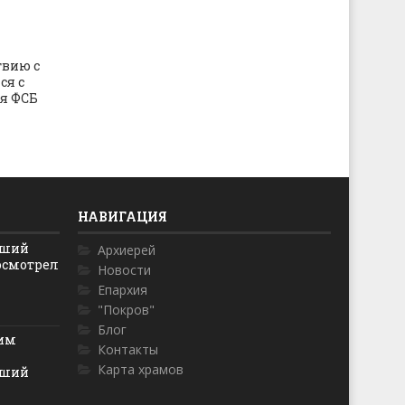
твию с
ся с
я ФСБ
НАВИГАЦИЯ
йший
Архиерей
осмотрел
Новости
Епархия
"Покров"
Блог
ким
Контакты
Карта храмов
йший