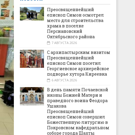
Преосвященнейший
епископ Симон осмотрел
место для строительства
храма в поселке
Персиановский
Октябрьского района
7 АВГУСТА 2026
С архипастырским визитом
Преосвященнейший
епископ Симон посетил
Георгиевское архиерейское
подворье хутора Киреевка
6 АВГУСТА 2026
В день памяти Почаевской
иконы Божией Матери и
праведного воина Феодора
Ушакова
Преосвященнейший
епископ Симон совершил
Божественную литургию в
Покровском кафедральном
соборе города Шахты