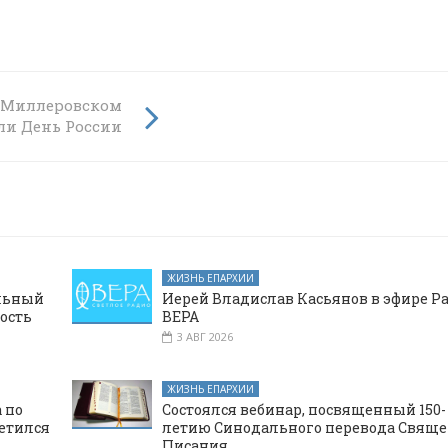
в Миллеровском
ли День России
ЖИЗНЬ ЕПАРХИИ
альный
Иерей Владислав Касьянов в эфире Р
ость
ВЕРА
3 АВГ 2026
ЖИЗНЬ ЕПАРХИИ
 по
Состоялся вебинар, посвященный 150-
етился
летию Синодального перевода Свяще
Писания