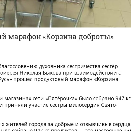
ый марафон «Корзина доброты»
о благословению духовника сестричества сестёр
тоиерея Николая Быкова при взаимодействии с
Русь» прошёл продуктовый марафон «Корзина
и магазинах сети «Пятёрочка» было собрано 947 кг
и приняли участие сёстры милосердия Свято-
 жителей города за добрые и отзывчивые сердца
ыло собрано 947 кг продуктов — это настоящее чу