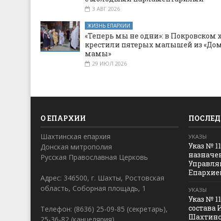
3 АВГ 2026
ЖИЗНЬ ЕПАРХИИ
«Теперь мы не одни»: в Покровском 
крестили пятерых малышей из «Дом
мамы»
29 ИЮЛ 2026
О ЕПАРХИИ
ПОСЛЕД
Шахтинская епархия
УКАЗЫ
Указ № 1
Донская митрополия
назначе
Русская Православная Церковь
Управля
Епархие
Адрес: 346500, г. Шахты, Ростовская
область, Соборная площадь, 1
УКАЗЫ
Указ № 1
состава 
Телефон: (8636) 25-09-85 (секретарь),
Шахтинс
25-36-82 (канцелярия)