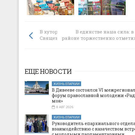
В хуторе Астахов прошла беседа о
В единстве наша сила: 
Священном Писании
районе торжественно отмети
ЕЩЕ НОВОСТИ
ЖИЗНЬ ЕПАРХИИ
В Дивееве состоялся VI межрегион
форум православной молодежи «Рад
моя»
8 АВГ 2026
ЖИЗНЬ ЕПАРХИИ
Руководитель епархиального отдела
взаимодействию с казачеством встр
с молодыми парламентариями