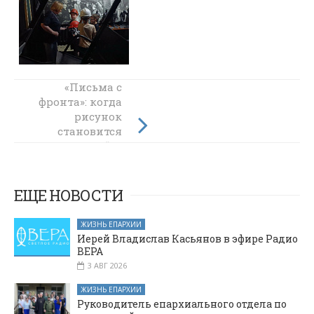
Дети из проекта
«Письма с
фронта»: когда
«Учебный театр
"Воскресение" —
рисунок
родные»
становится
посетили
молитвой и
песней души
Ростовский
театр драмы
ЕЩЕ НОВОСТИ
ЖИЗНЬ ЕПАРХИИ
Иерей Владислав Касьянов в эфире Радио
ВЕРА
3 АВГ 2026
ЖИЗНЬ ЕПАРХИИ
Руководитель епархиального отдела по