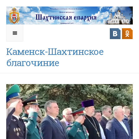
Каменск-Шахтинское
благочиние