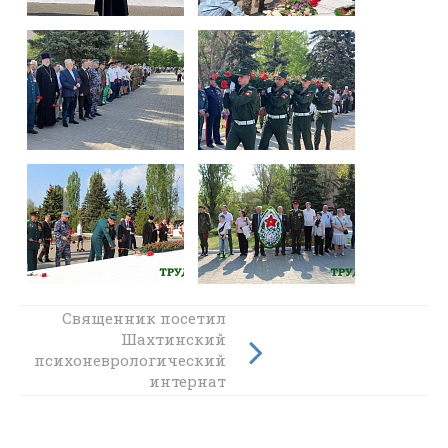
Благочинный
Священник посетил
Каменского
Шахтинский
округа принял
психоневрологический
участие в
интернат
церемонии
возложения
цветов у