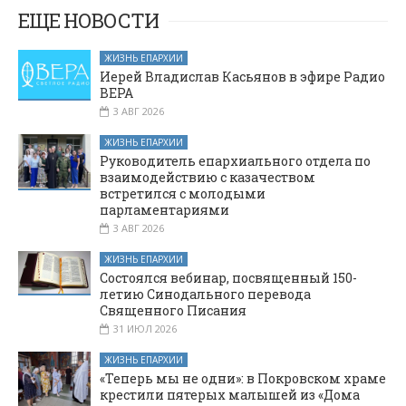
мемориала
ЕЩЕ НОВОСТИ
Славы в
центральном
ЖИЗНЬ ЕПАРХИИ
парке поселка
Иерей Владислав Касьянов в эфире Радио
Глубокий
ВЕРА
3 АВГ 2026
ЖИЗНЬ ЕПАРХИИ
Руководитель епархиального отдела по
взаимодействию с казачеством
встретился с молодыми
парламентариями
3 АВГ 2026
ЖИЗНЬ ЕПАРХИИ
Состоялся вебинар, посвященный 150-
летию Синодального перевода
Священного Писания
31 ИЮЛ 2026
ЖИЗНЬ ЕПАРХИИ
«Теперь мы не одни»: в Покровском храме
крестили пятерых малышей из «Дома