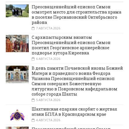
Преосвященнейший епископ Симон
осмотрел место для строительства храма
в поселке Персиановский Октябрьского
района
7 АВГУСТА 2026
С архипастырским визитом
Преосвященнейший епископ Симон
посетил Георгиевское архиерейское
подворье хутора Киреевка
6 АВГУСТА 2026
В день памяти Почаевской иконы Божией
Матери и праведного воина Феодора
Ушакова Преосвященнейший епископ
Симон совершил Божественную
литургию в Покровском кафедральном
соборе города Шахты
5 АВГУСТА 2026
Шахтинская епархия скорбит о жертвах
атаки БПЛА в Краснодарском крае
4 АВГУСТА 2026