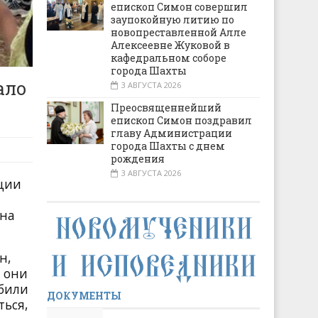
епископ Симон совершил
заупокойную литию по
новопреставленной Алле
Алексеевне Жуковой в
кафедральном соборе
города Шахты
ало
3 АВГУСТА 2026
Преосвященнейший
епископ Симон поздравил
главу Администрации
города Шахты с днем
рождения
3 АВГУСТА 2026
ации
 на
н,
ы они
юбили
ДОКУМЕНТЫ
ться,