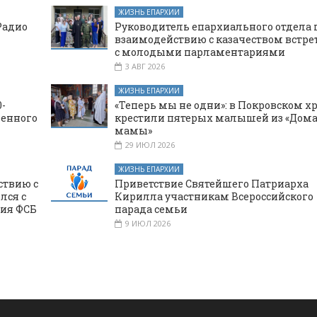
ЖИЗНЬ ЕПАРХИИ
Радио
Руководитель епархиального отдела 
взаимодействию с казачеством встре
с молодыми парламентариями
3 АВГ 2026
ЖИЗНЬ ЕПАРХИИ
-
«Теперь мы не одни»: в Покровском х
щенного
крестили пятерых малышей из «Дома
мамы»
29 ИЮЛ 2026
ЖИЗНЬ ЕПАРХИИ
ствию с
Приветствие Святейшего Патриарха
лся с
Кирилла участникам Всероссийского
ния ФСБ
парада семьи
9 ИЮЛ 2026