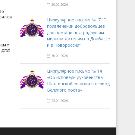
20.02.2026
по
тился
Циркулярное письмо №17 “О
привлечении добровольцев
для помощи пострадавшим
мирным жителям на Донбассе
раме
и в Новороссии”
 для
30.01.2026
Циркулярное письмо № 14
«Об исповеди духовенства
Шахтинской епархии в период
Великого поста»
23.01.2026