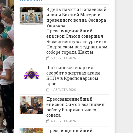
В день памяти Почаевской
иконы Божией Матери и
праведного воина Феодора
Ушакова
Преосвященнейший
епископ Симон совершил
Божественную литургию в
Покровском кафедральном
соборе города Шахты
5 АВГУСТА 2026
Шахтинская епархия
скорбит о жертвах атаки
БПЛА в Краснодарском
крае
4 АВГУСТА 2026
Преосвященнейший
епископ Симон возглавил
работу Епархиального
совета
4 АВГУСТА 2026
Преосвященнейший