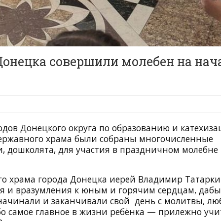
Донецка совершили молебен на нач
дов Донецкого округа по образованию и катехиз
Державного храма были собраны многочисленные
, дошколята, для участия в праздничном молебне
го храма города Донецка иерей Владимир Татарки
ия и вразумления к юным и горячим сердцам, даб
начинали и заканчивали свой день с молитвы, л
о самое главное в жизни ребёнка — прилежно учи