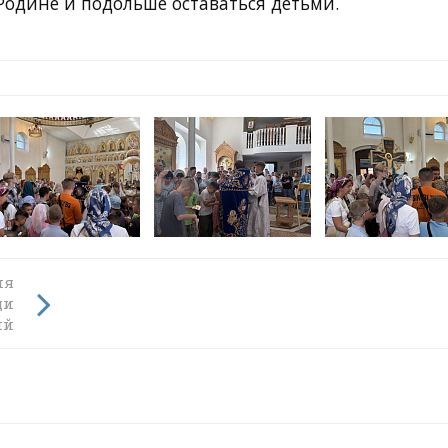
Родине и подольше оставаться детьми.
ия
щи
ий