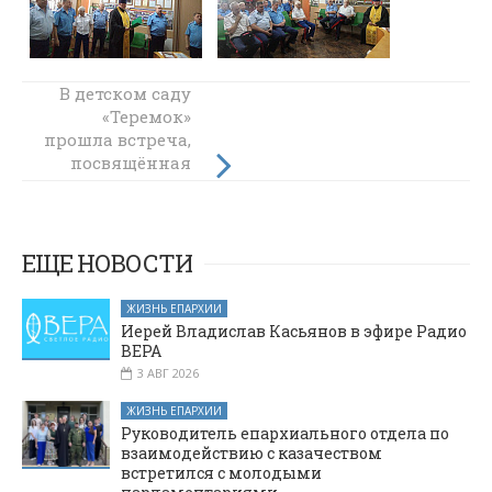
В детском саду
Престольный
праздник в День
«Теремок»
прошла встреча,
Владимирской
посвящённая
иконы Божией
Матери
Петру и
Февронии
Муромским
ЕЩЕ НОВОСТИ
ЖИЗНЬ ЕПАРХИИ
Иерей Владислав Касьянов в эфире Радио
ВЕРА
3 АВГ 2026
ЖИЗНЬ ЕПАРХИИ
Руководитель епархиального отдела по
взаимодействию с казачеством
встретился с молодыми