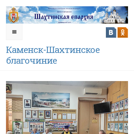
Каменск-Шахтинское
благочиние