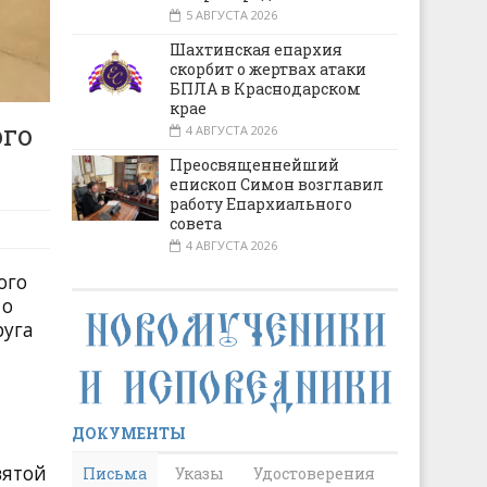
5 АВГУСТА 2026
Шахтинская епархия
скорбит о жертвах атаки
БПЛА в Краснодарском
крае
ого
4 АВГУСТА 2026
Преосвященнейший
епископ Симон возглавил
работу Епархиального
совета
4 АВГУСТА 2026
ого
 о
руга
ДОКУМЕНТЫ
вятой
Письма
Указы
Удостоверения