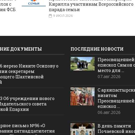
лся с
Кирилла участникам Всероссийского
ния ФСБ
парада семьи
9 ИЮЛ 2026
НИЕ ДОКУМЕНТЫ
ПОСЛЕДНИЕ НОВОСТИ
Преосвященне
епископ Симон 
16 иерею Никите Осипову о
место для ...
нии секретарем
07.авг.2026
ющего Шахтинской
й
С архипастырс
визитом
13 Об учреждении нового
Преосвященне
Издательского совета
епископ ...
кой Епархии
06.авг.2026
рное письмо №96 «О
В день памяти
вании пятнадцатилетия
Почаевской ик