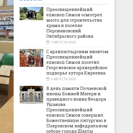
Преосвященнейший
епископ Симон осмотрел
место для строительства
храма в поселке
Персиановский
Октябрьского района
7 АВГУСТА 2026
С архипастырским визитом
Преосвященнейший
епископ Симон посетил
Георгиевское архиерейское
подворье хутора Киреевка
6 АВГУСТА 2026
В день памяти Почаевской
иконы Божией Матери и
праведного воина Феодора
Ушакова
Преосвященнейший
епископ Симон совершил
Божественную литургию в
Покровском кафедральном
соборе города Шахты