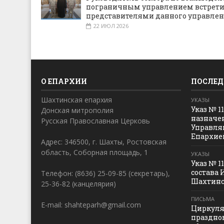
пограничным управлением встрети
представителями данного управле
22 ИЮЛ 2026
О ЕПАРХИИ
ПОСЛЕД
Шахтинская епархия
УКАЗЫ
Указ № 1
Донская митрополия
назначе
Русская Православная Церковь
Управля
Епархие
Адрес: 346500, г. Шахты, Ростовская
область, Соборная площадь, 1
УКАЗЫ
Указ № 1
состава 
Телефон: (8636) 25-09-85 (секретарь),
Шахтинс
25-36-82 (канцелярия)
ПИСЬМА
E-mail: shahteparh@gmail.com
Циркуля
праздно