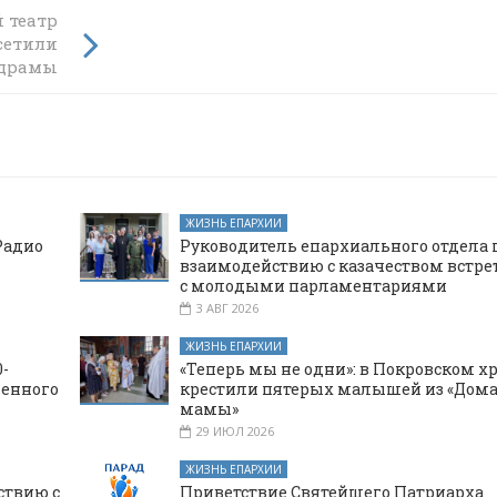
 театр
и
сетили
кой
 драмы
ЖИЗНЬ ЕПАРХИИ
Радио
Руководитель епархиального отдела 
взаимодействию с казачеством встре
с молодыми парламентариями
3 АВГ 2026
ЖИЗНЬ ЕПАРХИИ
-
«Теперь мы не одни»: в Покровском х
щенного
крестили пятерых малышей из «Дома
мамы»
29 ИЮЛ 2026
ЖИЗНЬ ЕПАРХИИ
ствию с
Приветствие Святейшего Патриарха