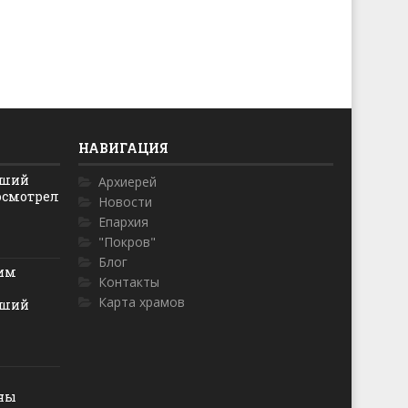
НАВИГАЦИЯ
йший
Архиерей
осмотрел
Новости
Епархия
"Покров"
Блог
ким
Контакты
Карта храмов
йший
оны