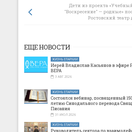
Дети из проекта «Учебный
Открытие уменьшенной копии церкв
"Воскресение" — родные» по
Архангела Михаила в станице Казанс
Ростовский театр
ЕЩЕ НОВОСТИ
ЖИЗНЬ ЕПАРХИИ
Иерей Владислав Касьянов в эфире 
ВЕРА
3 АВГ 2026
ЖИЗНЬ ЕПАРХИИ
Состоялся вебинар, посвященный 150
летию Синодального перевода Свя
Писания
31 ИЮЛ 2026
ЖИЗНЬ ЕПАРХИИ
Руководитель сектора по взаимодей