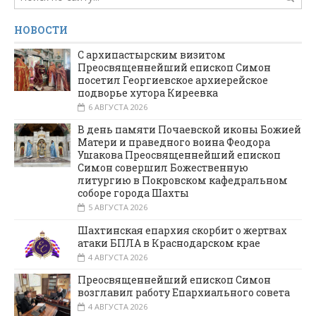
НОВОСТИ
С архипастырским визитом
Преосвященнейший епископ Симон
посетил Георгиевское архиерейское
подворье хутора Киреевка
6 АВГУСТА 2026
В день памяти Почаевской иконы Божией
Матери и праведного воина Феодора
Ушакова Преосвященнейший епископ
Симон совершил Божественную
литургию в Покровском кафедральном
соборе города Шахты
5 АВГУСТА 2026
Шахтинская епархия скорбит о жертвах
атаки БПЛА в Краснодарском крае
4 АВГУСТА 2026
Преосвященнейший епископ Симон
возглавил работу Епархиального совета
4 АВГУСТА 2026