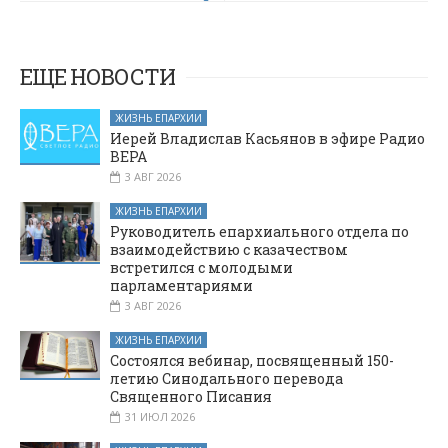
площадка ГТО:
монастырь
новый импульс
состоялось в
для развития
Верхнедонском
благочинии
спорта
ЕЩЕ НОВОСТИ
ЖИЗНЬ ЕПАРХИИ
Иерей Владислав Касьянов в эфире Радио
ВЕРА
3 АВГ 2026
ЖИЗНЬ ЕПАРХИИ
Руководитель епархиального отдела по
взаимодействию с казачеством
встретился с молодыми
парламентариями
3 АВГ 2026
ЖИЗНЬ ЕПАРХИИ
Состоялся вебинар, посвященный 150-
летию Синодального перевода
Священного Писания
31 ИЮЛ 2026