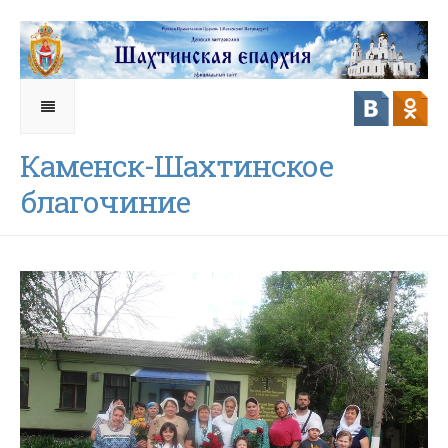
Каменск-Шахтинское
благочиние