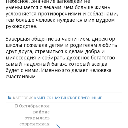
Небесное. Значение заповедей не
уменьшается с веками: чем больше жизнь
усложняется противоречиями и соблазнами,
тем больше человек нуждается в их мудром
руководстве.
Завершая общение за чаепитием, директор
школы пожелала детям и родителям любить
друг друга, стремиться к делам добра и
милосердия и собирать духовное богатство —
самый надёжный багаж, который всегда
будет с ними. Именно это делает человека
счастливым.
КАТЕГОРИЯ
КАМЕНСК-ШАХТИНСКОЕ БЛАГОЧИНИЕ
В Октябрьском
Крестное
шествие в Спасо-
районе
Преображенский
открылась
современная
женский