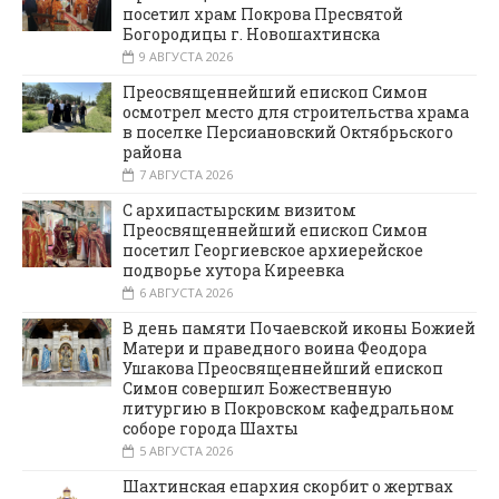
посетил храм Покрова Пресвятой
Богородицы г. Новошахтинска
9 АВГУСТА 2026
Преосвященнейший епископ Симон
осмотрел место для строительства храма
в поселке Персиановский Октябрьского
района
7 АВГУСТА 2026
С архипастырским визитом
Преосвященнейший епископ Симон
посетил Георгиевское архиерейское
подворье хутора Киреевка
6 АВГУСТА 2026
В день памяти Почаевской иконы Божией
Матери и праведного воина Феодора
Ушакова Преосвященнейший епископ
Симон совершил Божественную
литургию в Покровском кафедральном
соборе города Шахты
5 АВГУСТА 2026
Шахтинская епархия скорбит о жертвах