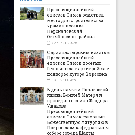
Преосвященнейший
епископ Симон осмотрел
место для строительства
храма в поселке
Персиановский
Октябрьского района
7 АВГУСТА 2026
С архипастырским визитом
Преосвященнейший
епископ Симон посетил
Георгиевское архиерейское
подворье хутора Киреевка
6 АВГУСТА 2026
В день памяти Почаевской
иконы Божией Матери и
праведного воина Феодора
Ушакова
Преосвященнейший
епископ Симон совершил
Божественную литургию в
Покровском кафедральном
соборе города Шахты