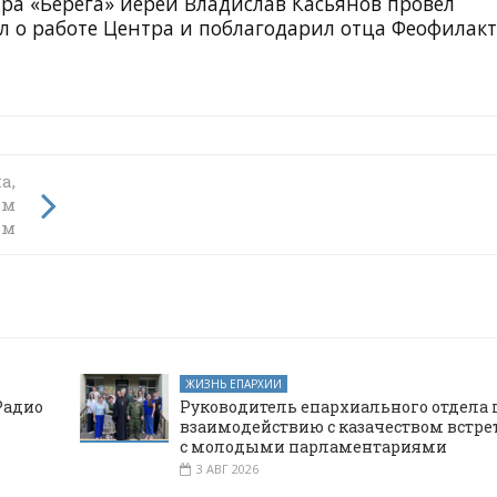
а «Берега» иерей Владислав Касьянов провел
ал о работе Центра и поблагодарил отца Феофилакт
а,
им
ам
ЖИЗНЬ ЕПАРХИИ
Радио
Руководитель епархиального отдела 
взаимодействию с казачеством встре
с молодыми парламентариями
3 АВГ 2026