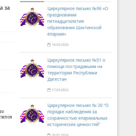
а за
Циркулярное письмо №96 «О
праздновании
пятнадцатилетия
образования Шахтинской
епархии»
16.06.2026
Циркулярное письмо №51 о
помощи пострадавшим на
территории Республики
Дагестан
17.04.2026
Циркулярное письмо № 20 “О
по
порядке наблюдения за
тился
сохранностью епархиальных
исторических ценностей”
20.02.2026