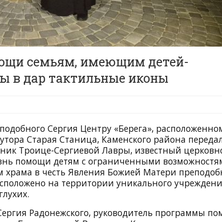
ощи семьям, имеющим детей-
ны в дар тактильные иконы
одобного Сергия Центру «Берега», расположенно
хутора Старая Станица, Каменского района переда
ник Троице-Сергиевой Лавры, известный церковн
знь помощи детям с ограниченными возможностям
ем храма в честь Явления Божией Матери преподо
асположено на территории уникального учрежден
глухих.
 Сергия Радонежского, руководитель программы п