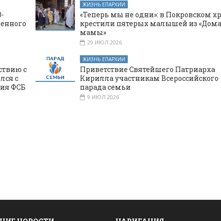
ЖИЗНЬ ЕПАРХИИ
-
«Теперь мы не одни»: в Покровском х
щенного
крестили пятерых малышей из «Дома
мамы»
29 ИЮЛ 2026
ЖИЗНЬ ЕПАРХИИ
ствию с
Приветствие Святейшего Патриарха
лся с
Кирилла участникам Всероссийского
ния ФСБ
парада семьи
9 ИЮЛ 2026