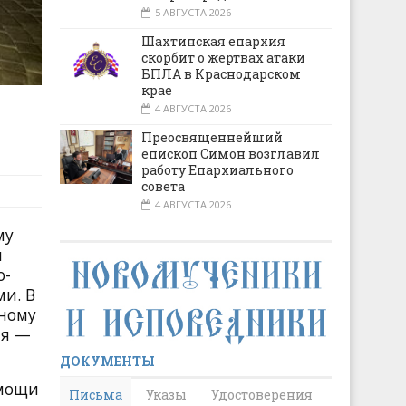
5 АВГУСТА 2026
Шахтинская епархия
скорбит о жертвах атаки
БПЛА в Краснодарском
крае
4 АВГУСТА 2026
Преосвященнейший
епископ Симон возглавил
работу Епархиального
совета
4 АВГУСТА 2026
му
л
о-
и. В
бному
ия —
ДОКУМЕНТЫ
омощи
Письма
Указы
Удостоверения