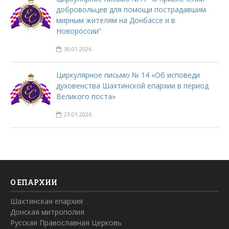
добровольцев для помощи пострадавшим
мирным жителям на Донбассе и в
Новороссии”
30.01.2026
Циркулярное письмо № 14 «Об исповеди
духовенства Шахтинской епархии в период
Великого поста»
23.01.2026
О ЕПАРХИИ
Шахтинская епархия
Донская митрополия
Русская Православная Церковь