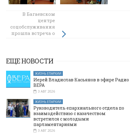
Священники
В Багаевском
Александровск-
центре
соцобслуживания
Грушевского
прошла встреча о
благочиния
святом Иоанне
приняли
участие в пресс-
Тобольском и
конференции,
апостолах
посвященной
ЕЩЕ НОВОСТИ
премьере
спектакля
ЖИЗНЬ ЕПАРХИИ
«Преступление и
Иерей Владислав Касьянов в эфире Радио
наказание»
ВЕРА
3 АВГ 2026
ЖИЗНЬ ЕПАРХИИ
Руководитель епархиального отдела по
взаимодействию с казачеством
встретился с молодыми
парламентариями
3 АВГ 2026