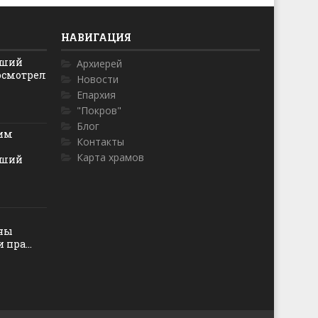
НАВИГАЦИЯ
йший
Архиерей
осмотрел
Новости
Епархия
"Покров"
Блог
ким
Контакты
Карта храмов
йший
оны
пра...