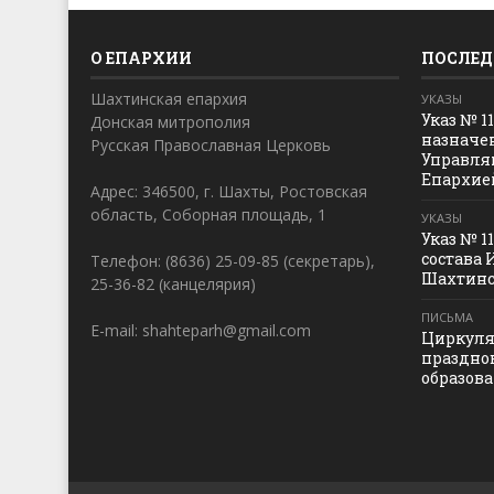
О ЕПАРХИИ
ПОСЛЕД
Шахтинская епархия
УКАЗЫ
Указ № 1
Донская митрополия
назначе
Русская Православная Церковь
Управля
Епархие
Адрес: 346500, г. Шахты, Ростовская
область, Соборная площадь, 1
УКАЗЫ
Указ № 1
состава 
Телефон: (8636) 25-09-85 (секретарь),
Шахтинс
25-36-82 (канцелярия)
ПИСЬМА
E-mail: shahteparh@gmail.com
Циркуля
праздно
образов