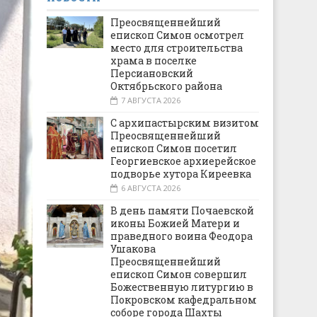
Преосвященнейший
епископ Симон осмотрел
место для строительства
храма в поселке
Персиановский
Октябрьского района
7 АВГУСТА 2026
С архипастырским визитом
Преосвященнейший
епископ Симон посетил
Георгиевское архиерейское
подворье хутора Киреевка
6 АВГУСТА 2026
В день памяти Почаевской
иконы Божией Матери и
праведного воина Феодора
Ушакова
Преосвященнейший
епископ Симон совершил
Божественную литургию в
Покровском кафедральном
соборе города Шахты