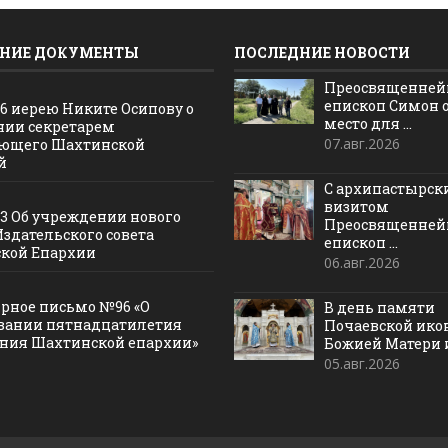
НИЕ ДОКУМЕНТЫ
ПОСЛЕДНИЕ НОВОСТИ
Преосвященне
епископ Симон 
16 иерею Никите Осипову о
место для ...
нии секретарем
07.авг.2026
ющего Шахтинской
й
С архипастырс
визитом
13 Об учреждении нового
Преосвященне
Издательского совета
епископ ...
кой Епархии
06.авг.2026
рное письмо №96 «О
В день памяти
вании пятнадцатилетия
Почаевской ик
ания Шахтинской епархии»
Божией Матери и 
05.авг.2026