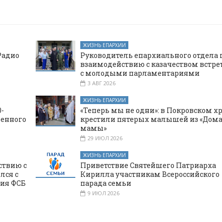
ЖИЗНЬ ЕПАРХИИ
Радио
Руководитель епархиального отдела 
взаимодействию с казачеством встре
с молодыми парламентариями
3 АВГ 2026
ЖИЗНЬ ЕПАРХИИ
-
«Теперь мы не одни»: в Покровском х
щенного
крестили пятерых малышей из «Дома
мамы»
29 ИЮЛ 2026
ЖИЗНЬ ЕПАРХИИ
ствию с
Приветствие Святейшего Патриарха
лся с
Кирилла участникам Всероссийского
ния ФСБ
парада семьи
9 ИЮЛ 2026