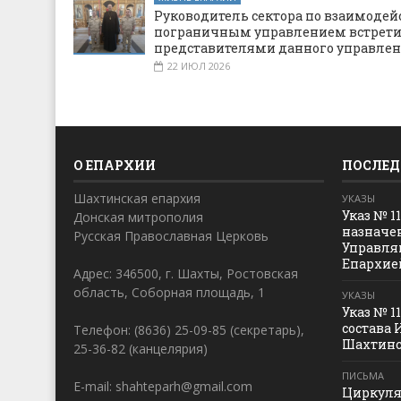
Руководитель сектора по взаимодей
пограничным управлением встрети
представителями данного управле
22 ИЮЛ 2026
О ЕПАРХИИ
ПОСЛЕД
Шахтинская епархия
УКАЗЫ
Указ № 1
Донская митрополия
назначе
Русская Православная Церковь
Управля
Епархие
Адрес: 346500, г. Шахты, Ростовская
область, Соборная площадь, 1
УКАЗЫ
Указ № 1
состава 
Телефон: (8636) 25-09-85 (секретарь),
Шахтинс
25-36-82 (канцелярия)
ПИСЬМА
E-mail: shahteparh@gmail.com
Циркуля