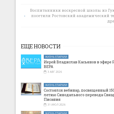
Воспитанники воскресной школы из Гу
В Нижнекалиновском СДК была прове
посетили Ростовский академический т
познавательная программа «Троицы
праздник Святой»
др
ЕЩЕ НОВОСТИ
ЖИЗНЬ ЕПАРХИИ
Иерей Владислав Касьянов в эфире 
ВЕРА
3 АВГ 2026
ЖИЗНЬ ЕПАРХИИ
Состоялся вебинар, посвященный 150
летию Синодального перевода Свя
Писания
31 ИЮЛ 2026
ЖИЗНЬ ЕПАРХИИ