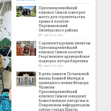
Преосвященнейший
епископ Симон осмотрел
место для строительства
храма в поселке
Персиановский
Октябрьского района
7 АВГУСТА 2026
С архипастырским визитом
Преосвященнейший
епископ Симон посетил
Георгиевское архиерейское
подворье хутора Киреевка
6 АВГУСТА 2026
В день памяти Почаевской
иконы Божией Матери и
праведного воина Феодора
Ушакова
Преосвященнейший
епископ Симон совершил
Божественную литургию в
Покровском кафедральном
соборе города Шахты