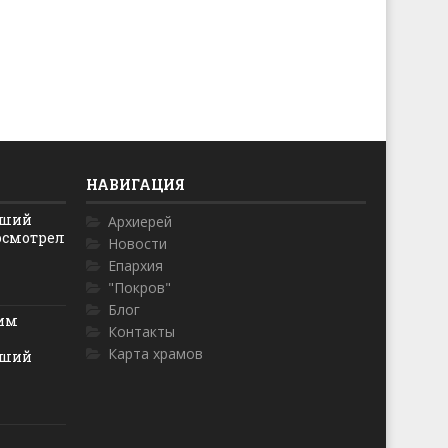
НАВИГАЦИЯ
йший
Архиерей
осмотрел
Новости
Епархия
"Покров"
Блог
ким
Контакты
Карта храмов
йший