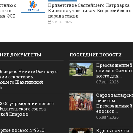
ствию с
Приветствие Святейшего Патриарха
лся с
Кирилла участникам Всероссийского
ния ФСБ
парада семьи
9 ИЮЛ 2026
НИЕ ДОКУМЕНТЫ
ПОСЛЕДНИЕ НОВОСТИ
Преосвященне
епископ Симон 
16 иерею Никите Осипову о
место для ...
нии секретарем
07.авг.2026
ющего Шахтинской
й
С архипастырс
визитом
13 Об учреждении нового
Преосвященне
Издательского совета
епископ ...
кой Епархии
06.авг.2026
рное письмо №96 «О
В день памяти