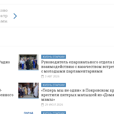
ково
дена
еатр
амы
ЖИЗНЬ ЕПАРХИИ
Радио
Руководитель епархиального отдела 
взаимодействию с казачеством встре
с молодыми парламентариями
3 АВГ 2026
ЖИЗНЬ ЕПАРХИИ
-
«Теперь мы не одни»: в Покровском х
щенного
крестили пятерых малышей из «Дома
мамы»
29 ИЮЛ 2026
ЖИЗНЬ ЕПАРХИИ