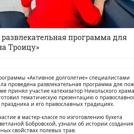
 развлекательная программа для
а Троицу»
программы «Активное долголетие» специалистами
ла проведена развлекательная программа для по
ме принял участие катехизатор Никольского храм
готовил тематическую презентацию о православн
 праздника и его православных традициях.
стие в мастер-классе по изготовлению букета
ветланой Бобровской, узнали об истории создания
бных свойствах полевых трав.