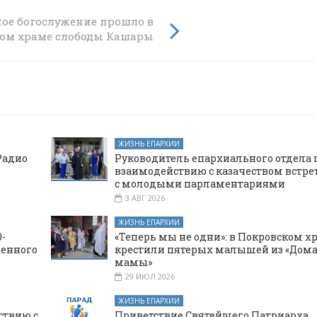
цы в
ое богослужение прошло в
ом храме слободы Кашары
ЖИЗНЬ ЕПАРХИИ
Радио
Руководитель епархиального отдела 
взаимодействию с казачеством встре
с молодыми парламентариями
3 АВГ 2026
ЖИЗНЬ ЕПАРХИИ
-
«Теперь мы не одни»: в Покровском х
щенного
крестили пятерых малышей из «Дома
мамы»
29 ИЮЛ 2026
ЖИЗНЬ ЕПАРХИИ
ствию с
Приветствие Святейшего Патриарха