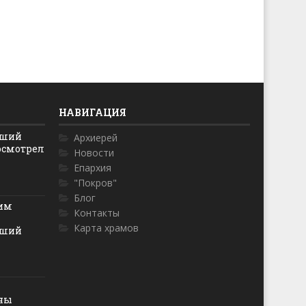
НАВИГАЦИЯ
йший
Архиерей
осмотрел
Новости
Епархия
"Покров"
Блог
ким
Контакты
Карта храмов
йший
оны