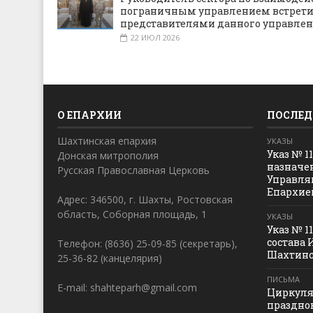
пограничным управлением встрети
представителями данного управле
22 ИЮЛ 2026
О ЕПАРХИИ
ПОСЛЕД
Шахтинская епархия
УКАЗЫ
Указ № 1
Донская митрополия
назначе
Русская Православная Церковь
Управля
Епархие
Адрес: 346500, г. Шахты, Ростовская
область, Соборная площадь, 1
УКАЗЫ
Указ № 1
состава 
Телефон: (8636) 25-09-85 (секретарь),
Шахтинс
25-36-82 (канцелярия)
ПИСЬМА
E-mail: shahteparh@gmail.com
Циркуля
праздно