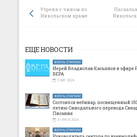
Утреня с чином погребения Плащани
Пасхальн
Никольском храме слободы Кашары
Никольск
ЕЩЕ НОВОСТИ
ЖИЗНЬ ЕПАРХИИ
Иерей Владислав Касьянов в эфире 
ВЕРА
3 АВГ 2026
ЖИЗНЬ ЕПАРХИИ
Состоялся вебинар, посвященный 150
летию Синодального перевода Свя
Писания
31 ИЮЛ 2026
ЖИЗНЬ ЕПАРХИИ
Руководитель сектора по взаимодей