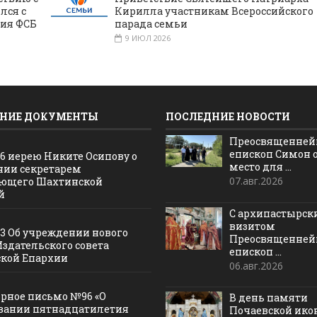
лся с
Кирилла участникам Всероссийского
ния ФСБ
парада семьи
9 ИЮЛ 2026
НИЕ ДОКУМЕНТЫ
ПОСЛЕДНИЕ НОВОСТИ
Преосвященне
епископ Симон 
16 иерею Никите Осипову о
место для ...
нии секретарем
07.авг.2026
ющего Шахтинской
й
С архипастырс
визитом
13 Об учреждении нового
Преосвященне
Издательского совета
епископ ...
кой Епархии
06.авг.2026
рное письмо №96 «О
В день памяти
вании пятнадцатилетия
Почаевской ик