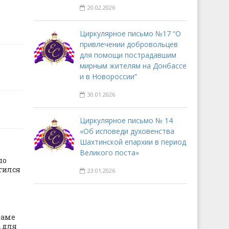
20.02.2026
Циркулярное письмо №17 “О
привлечении добровольцев
для помощи пострадавшим
мирным жителям на Донбассе
и в Новороссии”
30.01.2026
Циркулярное письмо № 14
«Об исповеди духовенства
Шахтинской епархии в период
Великого поста»
по
тился
23.01.2026
раме
 для