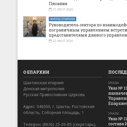
Писания
31 ИЮЛ 2026
ЖИЗНЬ ЕПАРХИИ
Руководитель сектора по взаимодей
пограничным управлением встрети
представителями данного управле
22 ИЮЛ 2026
О ЕПАРХИИ
ПОСЛЕД
Шахтинская епархия
УКАЗЫ
Указ № 1
Донская митрополия
назначе
Русская Православная Церковь
Управля
Епархие
Адрес: 346500, г. Шахты, Ростовская
область, Соборная площадь, 1
УКАЗЫ
Указ № 1
состава 
Телефон: (8636) 25-09-85 (секретарь),