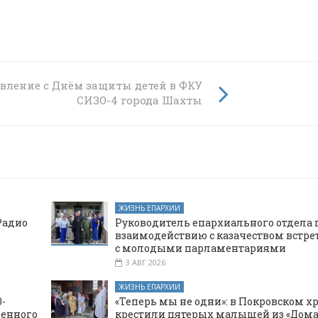
»
вление с Днём защиты детей в ФКУ
СИЗО-4 города Шахты
ЖИЗНЬ ЕПАРХИИ
Радио
Руководитель епархиального отдела 
взаимодействию с казачеством встре
с молодыми парламентариями
3 АВГ 2026
ЖИЗНЬ ЕПАРХИИ
-
«Теперь мы не одни»: в Покровском х
щенного
крестили пятерых малышей из «Дома