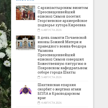
С архипастырским визитом
Преосвященнейший
епископ Симон посетил
Георгиевское архиерейское
подворье хутора Киреевка
6 АВГУСТА 2026
В день памяти Почаевской
иконы Божией Матери и
праведного воина Феодора
Ушакова
Преосвященнейший
епископ Симон совершил
Божественную литургию в
Покровском кафедральном
соборе города Шахты
5 АВГУСТА 2026
Шахтинская епархия
скорбит о жертвах атаки
БПЛА в Краснодарском
крае
4 АВГУСТА 2026