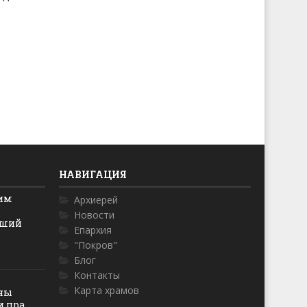
НАВИГАЦИЯ
ким
Архиерей
Новости
йший
Епархия
"Покров"
Блог
Контакты
Карта храмов
оны
пра...