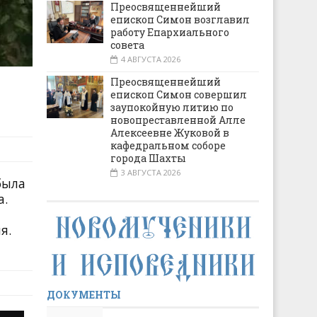
Преосвященнейший
епископ Симон возглавил
работу Епархиального
совета
4 АВГУСТА 2026
Преосвященнейший
епископ Симон совершил
заупокойную литию по
новопреставленной Алле
Алексеевне Жуковой в
кафедральном соборе
города Шахты
3 АВГУСТА 2026
была
а.
я.
ДОКУМЕНТЫ