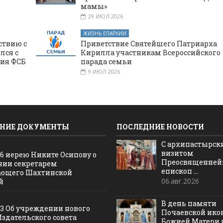
мамы»
29 ИЮЛ 2026
ЖИЗНЬ ЕПАРХИИ
ствию с
Приветствие Святейшего Патриарха
лся с
Кирилла участникам Всероссийского
ния ФСБ
парада семьи
9 ИЮЛ 2026
НИЕ ДОКУМЕНТЫ
ПОСЛЕДНИЕ НОВОСТИ
С архипастырс
визитом
16 иерею Никите Осипову о
Преосвященне
нии секретарем
епископ ...
ющего Шахтинской
06.авг.2026
й
В день памяти
13 Об учреждении нового
Почаевской ик
Издательского совета
Божией Матери и 