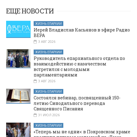
по изучению
прошли
Апокалипсиса
крестным ходом
ЕЩЕ НОВОСТИ
к мемориалу
«Клятва»
ЖИЗНЬ ЕПАРХИИ
Иерей Владислав Касьянов в эфире Радио
ВЕРА
3 АВГ 2026
ЖИЗНЬ ЕПАРХИИ
Руководитель епархиального отдела по
взаимодействию с казачеством
встретился с молодыми
парламентариями
3 АВГ 2026
ЖИЗНЬ ЕПАРХИИ
Состоялся вебинар, посвященный 150-
летию Синодального перевода
Священного Писания
31 ИЮЛ 2026
ЖИЗНЬ ЕПАРХИИ
«Теперь мы не одни»: в Покровском храме