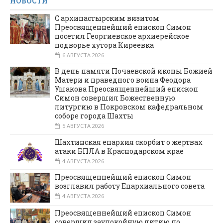
НОВОСТИ
С архипастырским визитом
Преосвященнейший епископ Симон
посетил Георгиевское архиерейское
подворье хутора Киреевка
6 АВГУСТА 2026
В день памяти Почаевской иконы Божией
Матери и праведного воина Феодора
Ушакова Преосвященнейший епископ
Симон совершил Божественную
литургию в Покровском кафедральном
соборе города Шахты
5 АВГУСТА 2026
Шахтинская епархия скорбит о жертвах
атаки БПЛА в Краснодарском крае
4 АВГУСТА 2026
Преосвященнейший епископ Симон
возглавил работу Епархиального совета
4 АВГУСТА 2026
Преосвященнейший епископ Симон
совершил заупокойную литию по