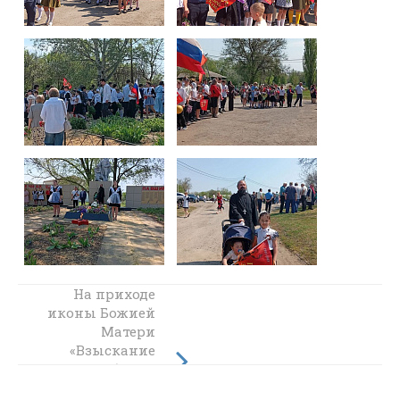
Прихожане
На приходе
иконы Божией
храма
Архистратига
Матери
Михаила
«Взыскание
станицы
погибших»
прошла беседа
Вешенской