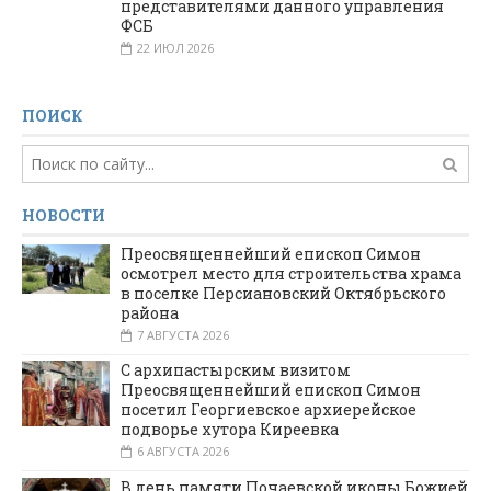
представителями данного управления
ФСБ
22 ИЮЛ 2026
ПОИСК
НОВОСТИ
Преосвященнейший епископ Симон
осмотрел место для строительства храма
в поселке Персиановский Октябрьского
района
7 АВГУСТА 2026
С архипастырским визитом
Преосвященнейший епископ Симон
посетил Георгиевское архиерейское
подворье хутора Киреевка
6 АВГУСТА 2026
В день памяти Почаевской иконы Божией