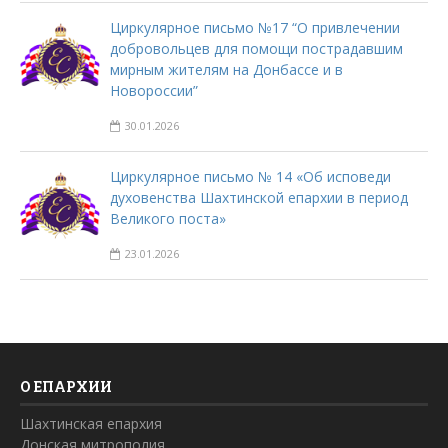
Циркулярное письмо №17 “О привлечении
добровольцев для помощи пострадавшим
мирным жителям на Донбассе и в
Новороссии”
30.01.2026
Циркулярное письмо № 14 «Об исповеди
духовенства Шахтинской епархии в период
Великого поста»
23.01.2026
О ЕПАРХИИ
Шахтинская епархия
Донская митрополия