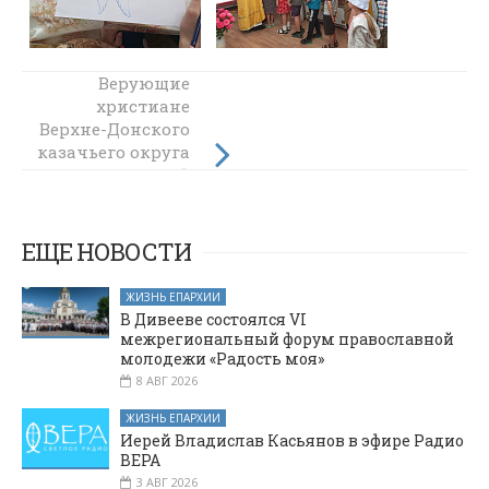
В
Верующие
администрации
христиане
Верхне-Донского
Каменского
казачьего округа
района прошла
совершили 12-й
рабочая встреча
многодневный
главы района и
крестный ход
благочинного
ЕЩЕ НОВОСТИ
ЖИЗНЬ ЕПАРХИИ
В Дивееве состоялся VI
межрегиональный форум православной
молодежи «Радость моя»
8 АВГ 2026
ЖИЗНЬ ЕПАРХИИ
Иерей Владислав Касьянов в эфире Радио
ВЕРА
3 АВГ 2026