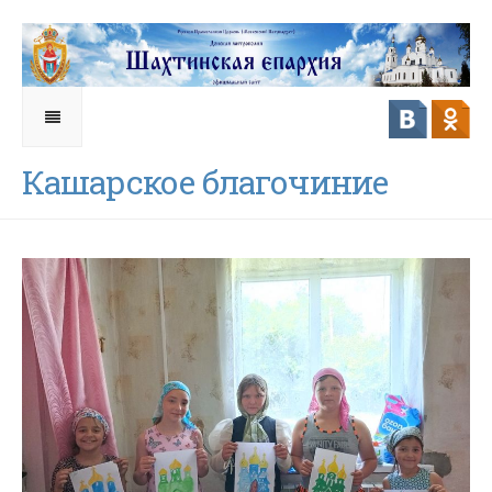
Кашарское благочиние