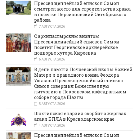
Преосвященнейший епископ Симон
осмотрел место для строительства храма
в поселке Персиановский Октябрьского
района
7 АВГУСТА 2026
С архипастырским визитом
Преосвященнейший епископ Симон
посетил Георгиевское архиерейское
подворье хутора Киреевка
6 АВГУСТА 2026
В день памяти Почаевской иконы Божией
Матери и праведного воина Феодора
Ушакова Преосвященнейший епископ
Симон совершил Божественную
литургию в Покровском кафедральном
соборе города Шахты
5 АВГУСТА 2026
Шахтинская епархия скорбит о жертвах
атаки БПЛА в Краснодарском крае
4 АВГУСТА 2026
Преосвященнейший епископ Симон