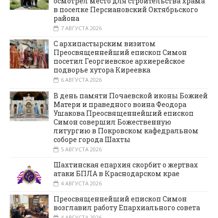
осмотрел место для строительства храма
в поселке Персиановский Октябрьского
района
7 АВГУСТА 2026
С архипастырским визитом
Преосвященнейший епископ Симон
посетил Георгиевское архиерейское
подворье хутора Киреевка
6 АВГУСТА 2026
В день памяти Почаевской иконы Божией
Матери и праведного воина Феодора
Ушакова Преосвященнейший епископ
Симон совершил Божественную
литургию в Покровском кафедральном
соборе города Шахты
5 АВГУСТА 2026
Шахтинская епархия скорбит о жертвах
атаки БПЛА в Краснодарском крае
4 АВГУСТА 2026
Преосвященнейший епископ Симон
возглавил работу Епархиального совета
4 АВГУСТА 2026