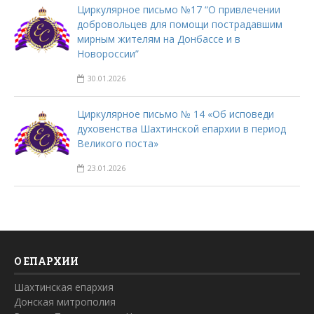
Циркулярное письмо №17 “О привлечении
добровольцев для помощи пострадавшим
мирным жителям на Донбассе и в
Новороссии”
30.01.2026
Циркулярное письмо № 14 «Об исповеди
духовенства Шахтинской епархии в период
Великого поста»
23.01.2026
О ЕПАРХИИ
Шахтинская епархия
Донская митрополия