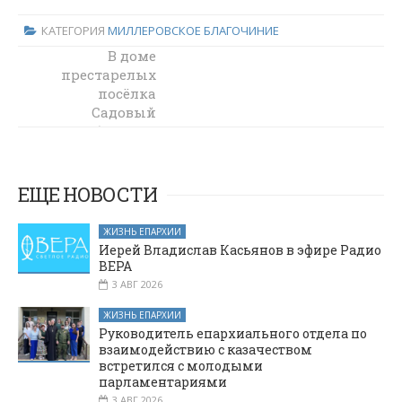
КАТЕГОРИЯ
МИЛЛЕРОВСКОЕ БЛАГОЧИНИЕ
В Октябрьском
В доме
престарелых
районе обсудили
стратегию
посёлка
развития
Садовый
прошли беседы о
сельской
молодежи
Дне Святого
Духа и
Владимирской
ЕЩЕ НОВОСТИ
иконе Божией
Матери
ЖИЗНЬ ЕПАРХИИ
Иерей Владислав Касьянов в эфире Радио
ВЕРА
3 АВГ 2026
ЖИЗНЬ ЕПАРХИИ
Руководитель епархиального отдела по
взаимодействию с казачеством
встретился с молодыми
парламентариями
3 АВГ 2026