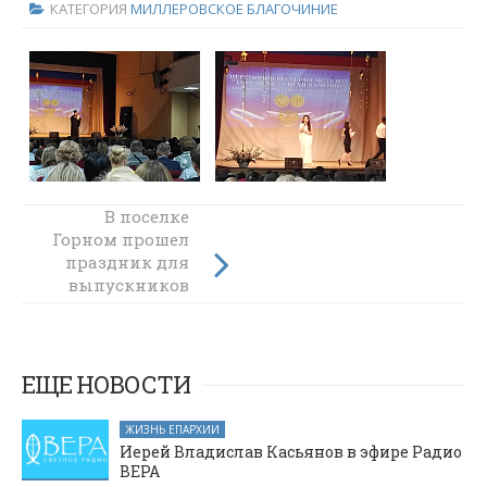
КАТЕГОРИЯ
МИЛЛЕРОВСКОЕ БЛАГОЧИНИЕ
Встреча в
В поселке
Горном прошел
рамках
праздник для
Всероссийского
выпускников
проекта
«Крылья
школ
возможностей»
прошла в
Новошахтинске
ЕЩЕ НОВОСТИ
ЖИЗНЬ ЕПАРХИИ
Иерей Владислав Касьянов в эфире Радио
ВЕРА