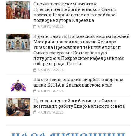
С архипастырским визитом
Преосвященнейший епископ Симон
посетил Георгиевское архиерейское
подворье хутора Киреевка
6 АВГУСТА 2026
В день памяти Почаевской иконы Божией
Матери и праведного воина Феодора
Ушакова Преосвященнейший епископ
Симон совершил Божественную
литургию в Покровском кафедральном
соборе города Шахты
5 АВГУСТА 2026
Шахтинская епархия скорбит о жертвах
атаки БПЛА в Краснодарском крае
4 АВГУСТА 2026
Преосвященнейший епископ Симон
возглавил работу Епархиального совета
4 АВГУСТА 2026