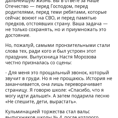
дальнейшую жизнь. Вы в ответе за наше
Отечество — перед Господом, перед
родителями, перед теми ребятами, которые
сейчас воюют на СВО, и перед памятью
предков, отстоявших страну. Ваша задача —
не только сохранять, но и приумножать это
достояние.
Но, пожалуй, самыми пронзительными стали
слова тех, ради кого и был устроен этот
праздник. Выпускница Настя Морозова
честно призналась со сцены:
- Для меня это прощальный звонок, который
звучит в груди. Но я не прощаюсь. История не
заканчивается, она лишь переворачивает
страницу. Я говорю школе: «Спасибо, что я
могу идти дальше!». А затем подарила песню
«Не спешите, дети, вырастать».
Кульминацией торжества стал вальс
выпускников школы № 4, после которого