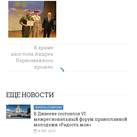
Единство тыла:
В храме
апостола Андрея
жители
Первозванного
Октябрьского
района
прошло
объединились
очередное
для помощи
занятие
бойцам СВО
библейской
группы
ЕЩЕ НОВОСТИ
ЖИЗНЬ ЕПАРХИИ
В Дивееве состоялся VI
межрегиональный форум православной
молодежи «Радость моя»
8 АВГ 2026