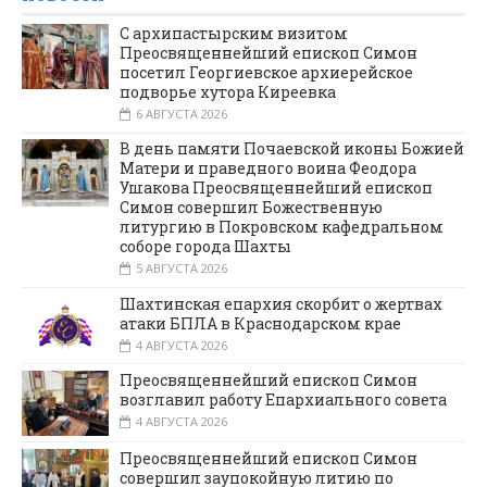
С архипастырским визитом
Преосвященнейший епископ Симон
посетил Георгиевское архиерейское
подворье хутора Киреевка
6 АВГУСТА 2026
В день памяти Почаевской иконы Божией
Матери и праведного воина Феодора
Ушакова Преосвященнейший епископ
Симон совершил Божественную
литургию в Покровском кафедральном
соборе города Шахты
5 АВГУСТА 2026
Шахтинская епархия скорбит о жертвах
атаки БПЛА в Краснодарском крае
4 АВГУСТА 2026
Преосвященнейший епископ Симон
возглавил работу Епархиального совета
4 АВГУСТА 2026
Преосвященнейший епископ Симон
совершил заупокойную литию по