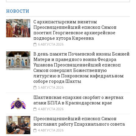
НОВОСТИ
С архипастырским визитом
Преосвященнейший епископ Симон
посетил Георгиевское архиерейское
подворье хутора Киреевка
6 АВГУСТА 2026
В день памяти Почаевской иконы Божией
Матери и праведного воина Феодора
Ушакова Преосвященнейший епископ
Симон совершил Божественную
литургию в Покровском кафедральном
соборе города Шахты
5 АВГУСТА 2026
Шахтинская епархия скорбит о жертвах
атаки БПЛА в Краснодарском крае
4 АВГУСТА 2026
Преосвященнейший епископ Симон
возглавил работу Епархиального совета
4 АВГУСТА 2026