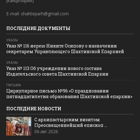
(канцелярия)
E-mail: shahteparh@gmail.com
ПОСЛЕДНИЕ ДОКУМЕНТЫ
УКАЗЫ
Указ № 116 иерею Никите Осипову о назначении
секретарем Управляющего Шахтинской Епархией
УКАЗЫ
Указ № 113 Об учреждении нового состава
Издательского совета Шахтинской Епархии
ПИСЬМА
Циркулярное письмо №96 «О праздновании
пятнадцатилетия образования Шахтинской епархии»
ПОСЛЕДНИЕ НОВОСТИ
С архипастырским визитом
Преосвященнейший епископ ...
06.авг.2026