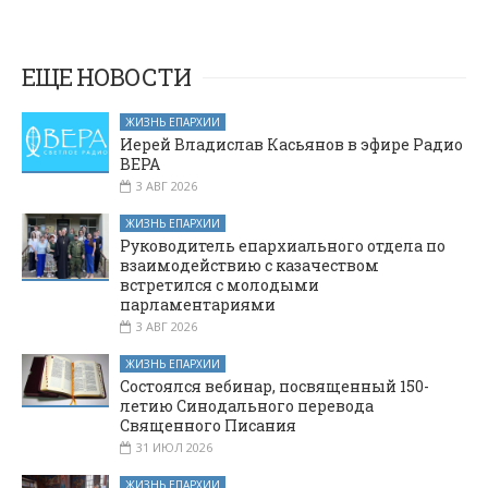
детей в День
школьники и
Святого Духа и
студенты
День защиты
испросили
детей
благословение
ЕЩЕ НОВОСТИ
перед экзаменами
ЖИЗНЬ ЕПАРХИИ
Иерей Владислав Касьянов в эфире Радио
ВЕРА
3 АВГ 2026
ЖИЗНЬ ЕПАРХИИ
Руководитель епархиального отдела по
взаимодействию с казачеством
встретился с молодыми
парламентариями
3 АВГ 2026
ЖИЗНЬ ЕПАРХИИ
Состоялся вебинар, посвященный 150-
летию Синодального перевода
Священного Писания
31 ИЮЛ 2026
ЖИЗНЬ ЕПАРХИИ