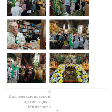
В Донском храме
В
Пантелеимоновском
Новошахтинска
прошла
храме города
экскурсия для
Миллерово