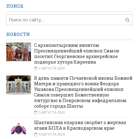
ПОИСК
НОВОСТИ
С архипастырским визитом
Преосвященнейший епископ Симон
посетил Георгиевское архиерейское
подворье хутора Киреевка
6 АВГУСТА 2026
В день памяти Почаевской иконы Божией
Матери и праведного воина Феодора
Ушакова Преосвященнейший епископ
Симон совершил Божественную
литургию в Покровском кафедральном
соборе города Шахты
5 АВГУСТА 2026
Шахтинская епархия скорбит о жертвах
атаки БПЛА в Краснодарском крае
4 АВГУСТА 2026