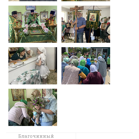
Благочинный
Как найти