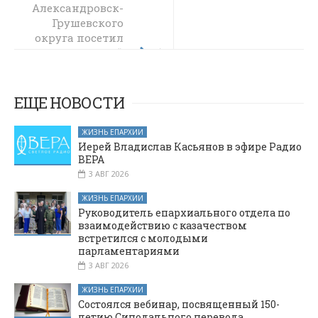
Александровск-
партнеров и
получить
Грушевского
округа посетил
поддержку: опыт
праздничный
предпринимателей
Октябрьского
концерт,
посвященный
района
Дню защиты
ЕЩЕ НОВОСТИ
детей
ЖИЗНЬ ЕПАРХИИ
Иерей Владислав Касьянов в эфире Радио
ВЕРА
3 АВГ 2026
ЖИЗНЬ ЕПАРХИИ
Руководитель епархиального отдела по
взаимодействию с казачеством
встретился с молодыми
парламентариями
3 АВГ 2026
ЖИЗНЬ ЕПАРХИИ
Состоялся вебинар, посвященный 150-
летию Синодального перевода