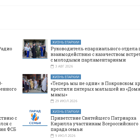
ЖИЗНЬ ЕПАРХИИ
Радио
Руководитель епархиального отдела 
взаимодействию с казачеством встре
с молодыми парламентариями
3 АВГ 2026
ЖИЗНЬ ЕПАРХИИ
-
«Теперь мы не одни»: в Покровском х
щенного
крестили пятерых малышей из «Дома
мамы»
29 ИЮЛ 2026
ЖИЗНЬ ЕПАРХИИ
ствию с
Приветствие Святейшего Патриарха
лся с
Кирилла участникам Всероссийского
ния ФСБ
парада семьи
9 ИЮЛ 2026