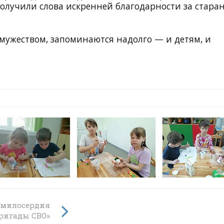
получили слова искренней благодарности за стара
мужеством, запоминаются надолго — и детям, и
ам и
 милосердия
бригады СВО»