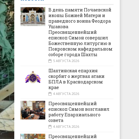
В день памяти Почаевской
иконы Божией Матери и
праведного воина Феодора
Ушакова
Преосвященнейший
епископ Симон совершил
Божественную литургию в
Покровском кафедральном
соборе города Шахты
5 АВГУСТА 2026
Шахтинская епархия
скорбит о жертвах атаки
БПЛА в Краснодарском
крае
4 АВГУСТА 2026
Преосвященнейший
епископ Симон возглавил
работу Епархиального
совета
4 АВГУСТА 2026
Преосвященнейший