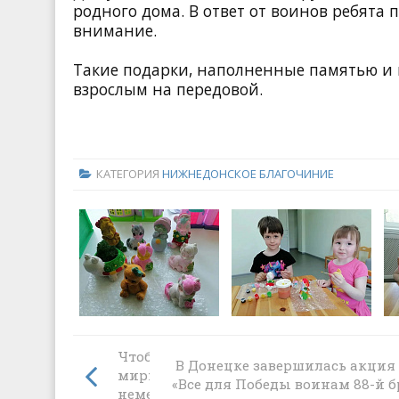
родного дома. В ответ от воинов ребята 
внимание.
Такие подарки, наполненные памятью и 
взрослым на передовой.
КАТЕГОРИЯ
НИЖНЕДОНСКОЕ БЛАГОЧИНИЕ
Чтобы помнили: дань уважения воин
В Донецке завершилась акция
мирным жителям, расстрелянным
«Все для Победы воинам 88-й 
немецко-фашистскими оккупантами