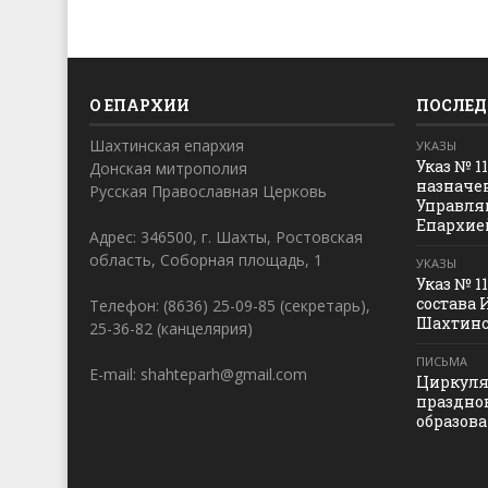
О ЕПАРХИИ
ПОСЛЕД
Шахтинская епархия
УКАЗЫ
Указ № 1
Донская митрополия
назначе
Русская Православная Церковь
Управля
Епархие
Адрес: 346500, г. Шахты, Ростовская
область, Соборная площадь, 1
УКАЗЫ
Указ № 1
состава 
Телефон: (8636) 25-09-85 (секретарь),
Шахтинс
25-36-82 (канцелярия)
ПИСЬМА
E-mail: shahteparh@gmail.com
Циркуля
праздно
образов