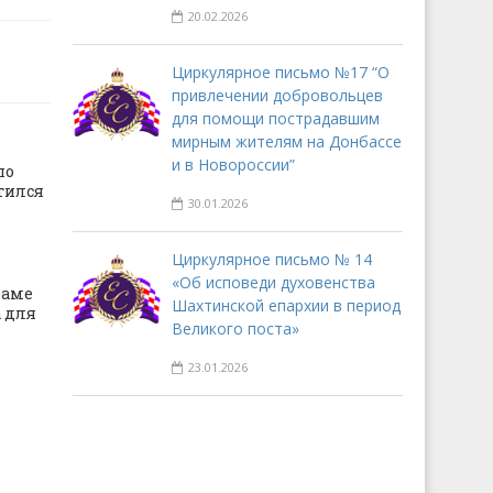
20.02.2026
Циркулярное письмо №17 “О
привлечении добровольцев
для помощи пострадавшим
мирным жителям на Донбассе
и в Новороссии”
по
тился
30.01.2026
Циркулярное письмо № 14
«Об исповеди духовенства
раме
Шахтинской епархии в период
 для
Великого поста»
23.01.2026