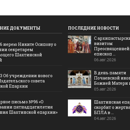
НИЕ ДОКУМЕНТЫ
ПОСЛЕДНИЕ НОВОСТИ
С архипастырс
визитом
16 иерею Никите Осипову о
Преосвященне
нии секретарем
епископ ...
ющего Шахтинской
06.авг.2026
й
В день памяти
13 Об учреждении нового
Почаевской ик
Издательского совета
Божией Матери и 
кой Епархии
05.авг.2026
рное письмо №96 «О
Шахтинская епа
вании пятнадцатилетия
скорбит о жертв
ания Шахтинской епархии»
БПЛА в ...
04.авг.2026