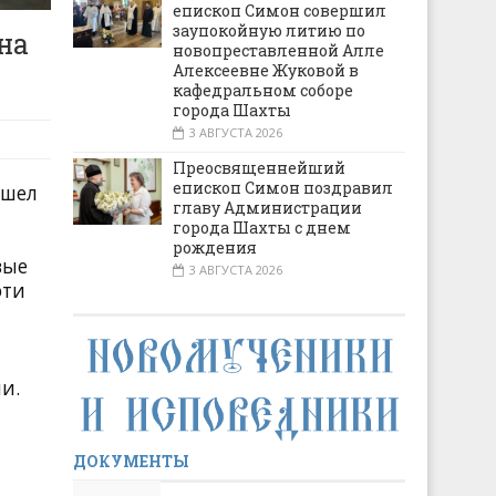
епископ Симон совершил
заупокойную литию по
на
новопреставленной Алле
Алексеевне Жуковой в
кафедральном соборе
города Шахты
3 АВГУСТА 2026
Преосвященнейший
епископ Симон поздравил
ошел
главу Администрации
города Шахты с днем
рождения
вые
3 АВГУСТА 2026
эти
ни
.
ДОКУМЕНТЫ