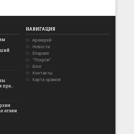
НАВИГАЦИЯ
ким
Архиерей
Новости
йший
Епархия
"Покров"
Блог
Контакты
Карта храмов
оны
пра...
рхия
ах атаки