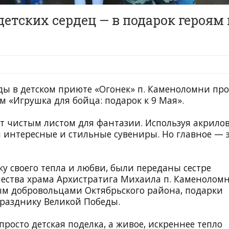
детских сердец — в подарок героям 
ы в детском приюте «Огонек» п. Каменоломни пр
м «Игрушка для бойца: подарок к 9 Мая».
ят чистым листом для фантазии. Используя акрило
 интересные и стильные сувениры. Но главное — 
ку своего тепла и любви, были переданы сестре
ества
храма Архистратига Михаила п. Каменолом
ым добровольцами Октябрьского района, подарки
разднику Великой Победы.
росто детская поделка, а живое, искреннее тепло