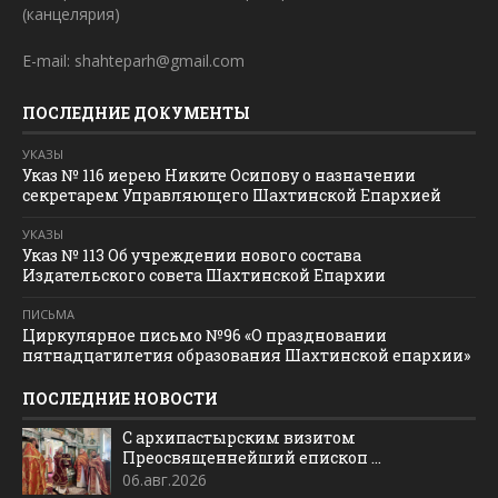
(канцелярия)
E-mail: shahteparh@gmail.com
ПОСЛЕДНИЕ ДОКУМЕНТЫ
УКАЗЫ
Указ № 116 иерею Никите Осипову о назначении
секретарем Управляющего Шахтинской Епархией
УКАЗЫ
Указ № 113 Об учреждении нового состава
Издательского совета Шахтинской Епархии
ПИСЬМА
Циркулярное письмо №96 «О праздновании
пятнадцатилетия образования Шахтинской епархии»
ПОСЛЕДНИЕ НОВОСТИ
С архипастырским визитом
Преосвященнейший епископ ...
06.авг.2026