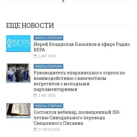
праздник в
курсы
ожидании
повышения
квалификации в
новых
горизонтов
Москве
ЕЩЕ НОВОСТИ
ЖИЗНЬ ЕПАРХИИ
Иерей Владислав Касьянов в эфире Радио
ВЕРА
3 АВГ 2026
ЖИЗНЬ ЕПАРХИИ
Руководитель епархиального отдела по
взаимодействию с казачеством
встретился с молодыми
парламентариями
3 АВГ 2026
ЖИЗНЬ ЕПАРХИИ
Состоялся вебинар, посвященный 150-
летию Синодального перевода
Священного Писания
31 ИЮЛ 2026