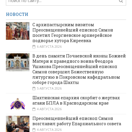
НОВОСТИ
С архипастырским визитом
Преосвященнейший епископ Симон
посетил Георгиевское архиерейское
подворье хутора Киреевка
6 АВГУСТА 2026
В день памяти Почаевской иконы Божией
Матери и праведного воина Феодора
Ушакова Преосвященнейший епископ
Симон совершил Божественную
литургию в Покровском кафедральном
соборе города Шахты
5 АВГУСТА 2026
Шахтинская епархия скорбит о жертвах
атаки БПЛА в Краснодарском крае
4 АВГУСТА 2026
Преосвященнейший епископ Симон
возглавил работу Епархиального совета
4 АВГУСТА 2026