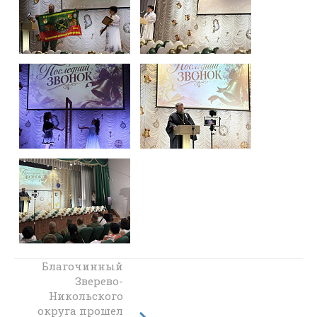
Благочинный
Последний
звонок в
Зверево-
Никольского
станице
округа прошел
Бессергеневской: