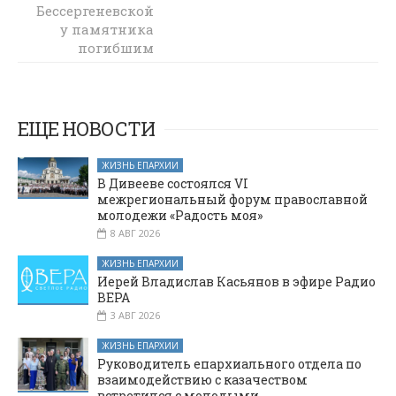
Бессергеневской
Новозарянский
у памятника
настоятель
храма совершил
погибшим
литию у
воинам
памятника
состоялся
торжественный
павшим воинам
митинг,
ЕЩЕ НОВОСТИ
посвященный
великому
ЖИЗНЬ ЕПАРХИИ
подвигу нашего
В Дивееве состоялся VI
народа
межрегиональный форум православной
молодежи «Радость моя»
8 АВГ 2026
ЖИЗНЬ ЕПАРХИИ
Иерей Владислав Касьянов в эфире Радио
ВЕРА
3 АВГ 2026
ЖИЗНЬ ЕПАРХИИ
Руководитель епархиального отдела по
взаимодействию с казачеством
встретился с молодыми