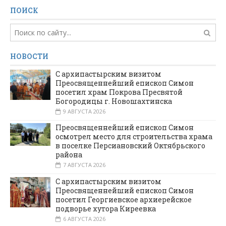
ПОИСК
НОВОСТИ
С архипастырским визитом
Преосвященнейший епископ Симон
посетил храм Покрова Пресвятой
Богородицы г. Новошахтинска
9 АВГУСТА 2026
Преосвященнейший епископ Симон
осмотрел место для строительства храма
в поселке Персиановский Октябрьского
района
7 АВГУСТА 2026
С архипастырским визитом
Преосвященнейший епископ Симон
посетил Георгиевское архиерейское
подворье хутора Киреевка
6 АВГУСТА 2026