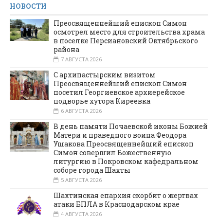
НОВОСТИ
Преосвященнейший епископ Симон
осмотрел место для строительства храма
в поселке Персиановский Октябрьского
района
7 АВГУСТА 2026
С архипастырским визитом
Преосвященнейший епископ Симон
посетил Георгиевское архиерейское
подворье хутора Киреевка
6 АВГУСТА 2026
В день памяти Почаевской иконы Божией
Матери и праведного воина Феодора
Ушакова Преосвященнейший епископ
Симон совершил Божественную
литургию в Покровском кафедральном
соборе города Шахты
5 АВГУСТА 2026
Шахтинская епархия скорбит о жертвах
атаки БПЛА в Краснодарском крае
4 АВГУСТА 2026