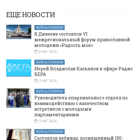
отметили День
"Письмо
солдату"
народного
ЕЩЕ НОВОСТИ
единства
ЖИЗНЬ ЕПАРХИИ
В Дивееве состоялся VI
межрегиональный форум православной
молодежи «Радость моя»
8 АВГ 2026
ЖИЗНЬ ЕПАРХИИ
Иерей Владислав Касьянов в эфире Радио
ВЕРА
3 АВГ 2026
ЖИЗНЬ ЕПАРХИИ
Руководитель епархиального отдела по
взаимодействию с казачеством
встретился с молодыми
парламентариями
3 АВГ 2026
ЖИЗНЬ ЕПАРХИИ
Состоялся вебинар, посвященный 150-