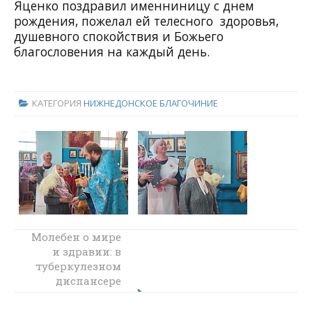
Яценко поздравил именниницу с днем
рождения,
пожелал ей телесного здоровья,
душевного спокойствия и Божьего
благословения на каждый день.
КАТЕГОРИЯ
НИЖНЕДОНСКОЕ БЛАГОЧИНИЕ
Молебен о мире
Воспитанники
детского приюта
и здравии: в
туберкулезном
"Огонек" поселка
Каменоломни
диспансере
приняли
Каменска-
Шахтинского
участие в акции