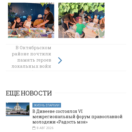
В Октябрьском
Престольный
районе почтили
праздник в
память героев
храме честь
локальных войн
Рождества
и чернобыльцев
великого
пророка
Предтечи и
Крестителя
ЕЩЕ НОВОСТИ
Господня
Иоанна
ЖИЗНЬ ЕПАРХИИ
молитвенно
В Дивееве состоялся VI
отметили в
межрегиональный форум православной
станице
молодежи «Радость моя»
Боковской
8 АВГ 2026