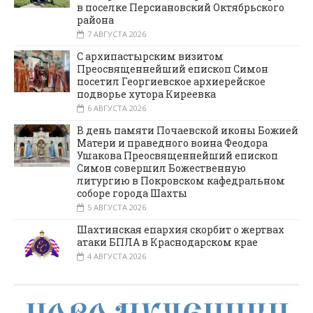
в поселке Персиановский Октябрьского
района
7 АВГУСТА 2026
С архипастырским визитом
Преосвященнейший епископ Симон
посетил Георгиевское архиерейское
подворье хутора Киреевка
6 АВГУСТА 2026
В день памяти Почаевской иконы Божией
Матери и праведного воина Феодора
Ушакова Преосвященнейший епископ
Симон совершил Божественную
литургию в Покровском кафедральном
соборе города Шахты
5 АВГУСТА 2026
Шахтинская епархия скорбит о жертвах
атаки БПЛА в Краснодарском крае
4 АВГУСТА 2026