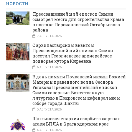
НОВОСТИ
Преосвященнейший епископ Симон
осмотрел место для строительства храма
в поселке Персиановский Октябрьского
района
7 АВГУСТА 2026
С архипастырским визитом
Преосвященнейший епископ Симон
посетил Георгиевское архиерейское
подворье хутора Киреевка
6 АВГУСТА 2026
В день памяти Почаевской иконы Божией
Матери и праведного воина Феодора
Ушакова Преосвященнейший епископ
Симон совершил Божественную
литургию в Покровском кафедральном
соборе города Шахты
5 АВГУСТА 2026
Шахтинская епархия скорбит о жертвах
атаки БПЛА в Краснодарском крае
4 АВГУСТА 2026