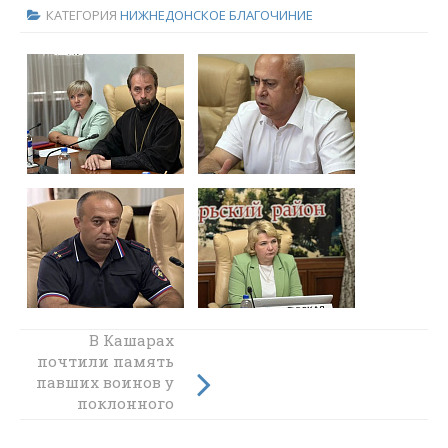
КАТЕГОРИЯ
НИЖНЕДОНСКОЕ БЛАГОЧИНИЕ
День ветеранов
В Кашарах
почтили память
боевых действий
павших воинов у
в России в
Донском храме
поклонного
богоспасаемого
креста
града