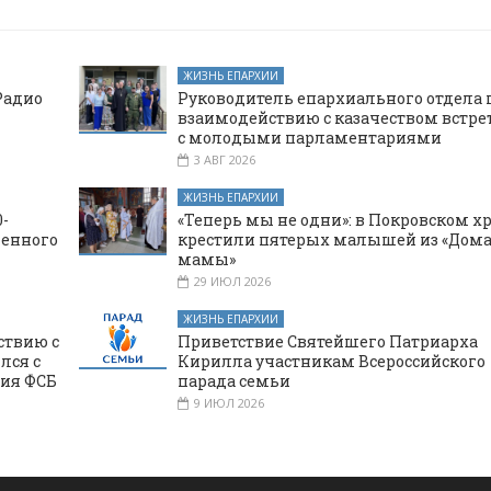
ЖИЗНЬ ЕПАРХИИ
Радио
Руководитель епархиального отдела 
взаимодействию с казачеством встре
с молодыми парламентариями
3 АВГ 2026
ЖИЗНЬ ЕПАРХИИ
-
«Теперь мы не одни»: в Покровском х
щенного
крестили пятерых малышей из «Дома
мамы»
29 ИЮЛ 2026
ЖИЗНЬ ЕПАРХИИ
ствию с
Приветствие Святейшего Патриарха
лся с
Кирилла участникам Всероссийского
ния ФСБ
парада семьи
9 ИЮЛ 2026