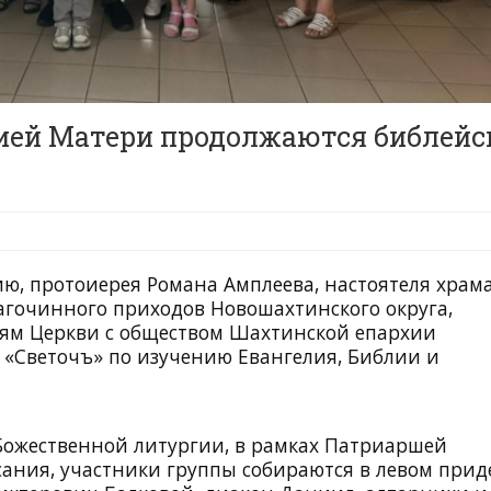
ией Матери продолжаются библейс
ию, протоиерея Романа Амплеева, настоятеля храма
агочинного приходов Новошахтинского округа,
иям Церкви с обществом Шахтинской епархии
е «Светочъ» по изучению Евангелия, Библии и
 Божественной литургии, в рамках Патриаршей
ния, участники группы собираются в левом прид