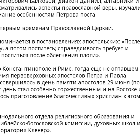
Викторович Балковой, диакон Даниил, алтарники и
сматривались аспекты православной веры, изучал
мание особенностям Петрова поста.
к первым временам Православной Церкви.
поминается в постановлениях апостольских: «После
 а потом поститесь; справедливость требует и
 поститься после облегчения плоти».
 в Константинополе и Риме, тогда еще не отпавшем
имя первоверховных апостолов Петра и Павла.
совершилось в день памяти апостолов 29 июня (по
от день стал особенно торжественным и на Востоке 
ось приготовление благочестивых христиан к это
инодального отдела религиозного образования и
иблейско-богословской комиссии, духовных школ 
боратория Клевер».