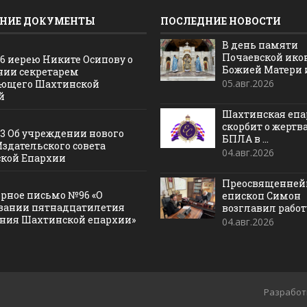
НИЕ ДОКУМЕНТЫ
ПОСЛЕДНИЕ НОВОСТИ
В день памяти
Почаевской ик
16 иерею Никите Осипову о
Божией Матери и 
нии секретарем
05.авг.2026
ющего Шахтинской
й
Шахтинская епа
скорбит о жертв
13 Об учреждении нового
БПЛА в ...
Издательского совета
04.авг.2026
кой Епархии
Преосвященне
рное письмо №96 «О
епископ Симон
вании пятнадцатилетия
возглавил работу
ания Шахтинской епархии»
04.авг.2026
Разработ