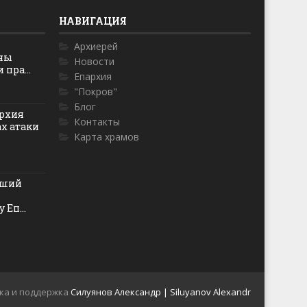
НАВИГАЦИЯ
Архиерей
оны
Новости
пра...
Епархия
"Покров"
Блог
рхия
Контакты
ах атаки
Карта храмов
йший
 Еп...
ка и поддержка
Силуянов Александр | Siluyanov Alexandr