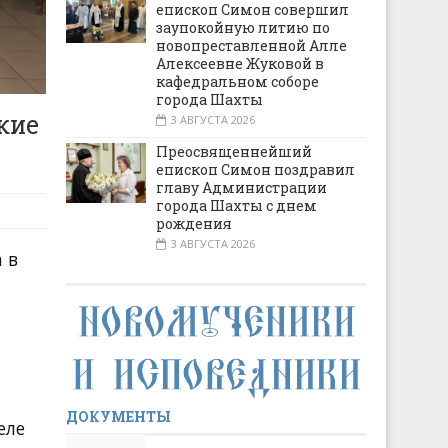
епископ Симон совершил
заупокойную литию по
новопреставленной Алле
Алексеевне Жуковой в
кафедральном соборе
города Шахты
кие
3 АВГУСТА 2026
Преосвященнейший
епископ Симон поздравил
главу Администрации
города Шахты с днем
рождения
3 АВГУСТА 2026
 в
ДОКУМЕНТЫ
еле