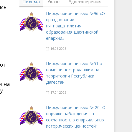
Письма
Указы
Удостоверения
ись
Циркулярное письмо №96 «О
праздновании
пятнадцатилетия
образования Шахтинской
епархии»
16.06.2026
Циркулярное письмо №51 о
 от
помощи пострадавшим на
территории Республики
Дагестан
и на
му
17.04.2026
Циркулярное письмо № 20 “О
порядке наблюдения за
и
сохранностью епархиальных
исторических ценностей”