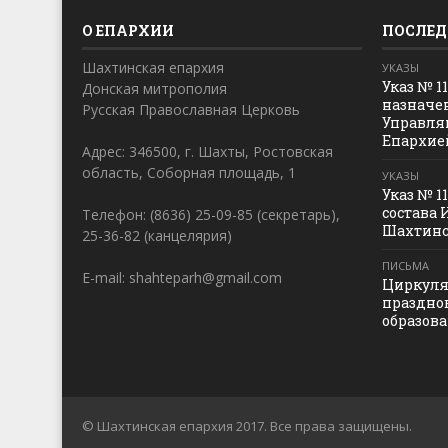
О ЕПАРХИИ
ПОСЛЕД
Шахтинская епархия
УКАЗЫ
Указ № 1
Донская митрополия
назначе
Русская Православная Церковь
Управля
Епархие
Адрес: 346500, г. Шахты, Ростовская
область, Соборная площадь, 1
УКАЗЫ
Указ № 1
состава 
Телефон: (8636) 25-09-85 (секретарь),
Шахтинс
25-36-82 (канцелярия)
ПИСЬМА
E-mail: shahteparh@gmail.com
Циркуля
праздно
образов
© Шахтинская епархия 2017. Все права защищены.