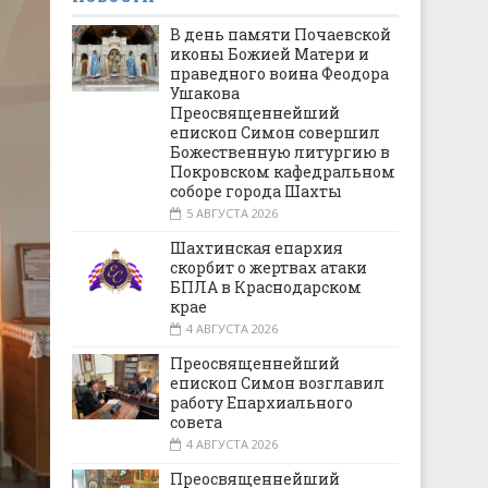
В день памяти Почаевской
иконы Божией Матери и
праведного воина Феодора
Ушакова
Преосвященнейший
епископ Симон совершил
Божественную литургию в
Покровском кафедральном
соборе города Шахты
5 АВГУСТА 2026
Шахтинская епархия
скорбит о жертвах атаки
БПЛА в Краснодарском
крае
4 АВГУСТА 2026
Преосвященнейший
епископ Симон возглавил
работу Епархиального
совета
4 АВГУСТА 2026
Преосвященнейший