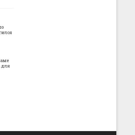
по
тился
раме
 для