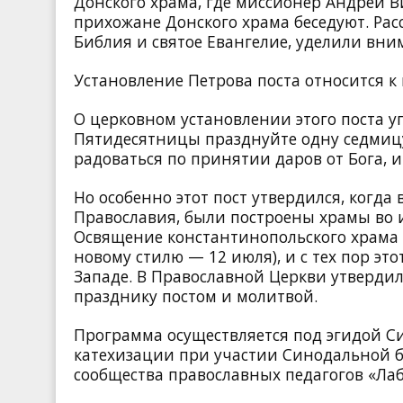
Донского храма, где миссионер Андрей 
прихожане Донского храма беседуют. Рас
Библия и святое Евангелие, уделили вни
Установление Петрова поста относится 
О церковном установлении этого поста у
Пятидесятницы празднуйте одну седмицу,
радоваться по принятии даров от Бога, и
Но особенно этот пост утвердился, когда
Православия, были построены храмы во 
Освящение константинопольского храма 
новому стилю — 12 июля), и с тех пор эт
Западе. В Православной Церкви утвердил
празднику постом и молитвой.
Программа осуществляется под эгидой С
катехизации при участии Синодальной б
сообщества православных педагогов «Ла