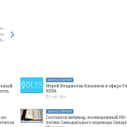
е
я»
ле
5»
ЖИЗНЬ ЕПАРХИИ
альный
Иерей Владислав Касьянов в эфире Р
ость
ВЕРА
3 АВГ 2026
ЖИЗНЬ ЕПАРХИИ
 по
Состоялся вебинар, посвященный 150-
етился
летию Синодального перевода Свяще