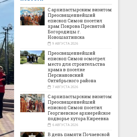
С архипастырским визитом
Преосвященнейший
епископ Симон посетил
храм Покрова Пресвятой
Богородицы г.
Новошахтинска
9 АВГУСТА 2026
Преосвященнейший
епископ Симон осмотрел
место для строительства
храма в поселке
Персиановский
Октябрьского района
7 АВГУСТА 2026
С архипастырским визитом
Преосвященнейший
епископ Симон посетил
Георгиевское архиерейское
подворье хутора Киреевка
6 АВГУСТА 2026
В день памяти Почаевской