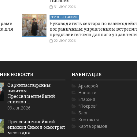
Писания
31 ИЮЛ 2026
ЖИЗНЬ ЕПАРХИИ
храме
Руководитель сектора по взаимодейс
а для
пограничным управлением встретил
представителями данного управлени
22 ИЮЛ 2026
НИЕ НОВОСТИ
НАВИГАЦИЯ
С архипастырским
Архиерей
визитом
Новости
Преосвященнейший
Епархия
епископ ...
"Покров"
09.авг.2026
Блог
Контакты
Преосвященнейший
Карта храмов
епископ Симон осмотрел
место для ...