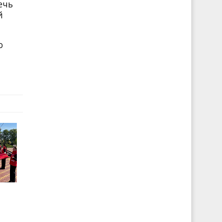
ечь
й
о