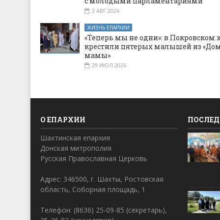
с молодыми парламентариями
3 АВГ 2026
ЖИЗНЬ ЕПАРХИИ
«Теперь мы не одни»: в Покровском 
крестили пятерых малышей из «Дом
мамы»
29 ИЮЛ 2026
О ЕПАРХИИ
ПОСЛЕД
Шахтинская епархия
Донская митрополия
Русская Православная Церковь
Адрес: 346500, г. Шахты, Ростовская
область, Соборная площадь, 1
Телефон: (8636) 25-09-85 (секретарь),