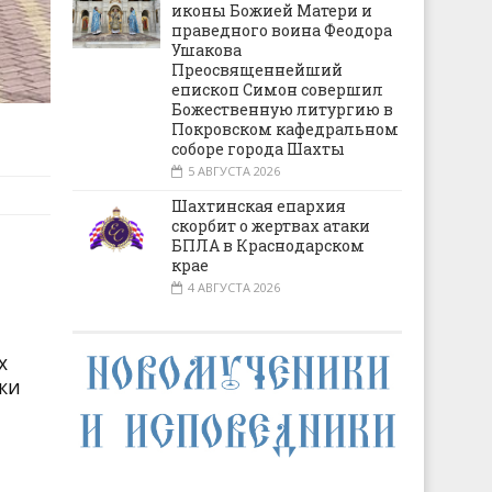
иконы Божией Матери и
праведного воина Феодора
Ушакова
Преосвященнейший
епископ Симон совершил
Божественную литургию в
Покровском кафедральном
соборе города Шахты
5 АВГУСТА 2026
Шахтинская епархия
скорбит о жертвах атаки
БПЛА в Краснодарском
крае
4 АВГУСТА 2026
х
ки