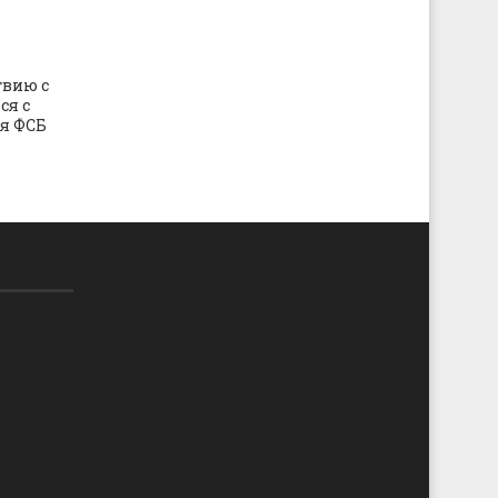
твию с
ся с
я ФСБ