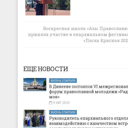
В храм Святого Духа села Генеральско
Воскресная школа «Азы Православи
приняла участие в епархиальном фестива
Родионово-Несветайского благочиния
назначен настоятель
«Пасха Красная 202
ЕЩЕ НОВОСТИ
ЖИЗНЬ ЕПАРХИИ
В Дивееве состоялся VI межрегион
форум православной молодежи «Рад
моя»
8 АВГ 2026
ЖИЗНЬ ЕПАРХИИ
Руководитель епархиального отдела
взаимодействию с казачеством встр