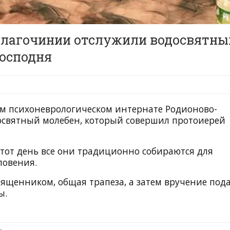
благочинии отслужили водосвятны
Господня
м психоневрологическом интернате Родионово-
досвятный молебен, который совершил протоиерей
 этот день все они традиционно собираются для
ловения.
вященником, общая трапеза, а затем вручение под
ы.