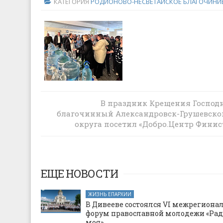
КАТЕГОРИЯ
РОДИОНОВО-НЕСВЕТАЙСКОЕ БЛАГОЧИНИ
В праздник Крещения Господ
В войсках национальной гвардии осв
благочинный Александровск-Грушевско
крещенскую воду
округа посетил «Добро.Центр Финис
ЕЩЕ НОВОСТИ
ЖИЗНЬ ЕПАРХИИ
В Дивееве состоялся VI межрегион
форум православной молодежи «Рад
моя»