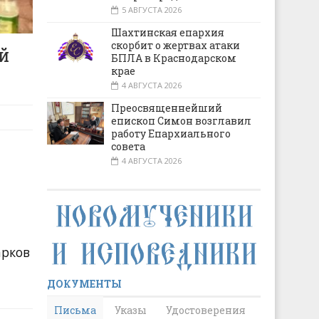
5 АВГУСТА 2026
Шахтинская епархия
скорбит о жертвах атаки
й
БПЛА в Краснодарском
крае
4 АВГУСТА 2026
Преосвященнейший
епископ Симон возглавил
работу Епархиального
совета
4 АВГУСТА 2026
арков
ДОКУМЕНТЫ
Письма
Указы
Удостоверения