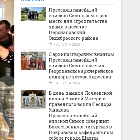
Преосвященнейший
епископ Симон осмотрел
место для строительства
храма в поселке
Персиановский
Октябрьского района
7 АВГУСТА 2026
С архипастырским визитом
Преосвященнейший
епископ Симон посетил
Георгиевское архиерейское
подворье хутора Киреевка
6 АВГУСТА 2026
В день памяти Почаевской
иконы Божией Матери и
праведного воина Феодора
Ушакова
Преосвященнейший
епископ Симон совершил
Божественную литургию в
Покровском кафедральном
соборе города Шахты