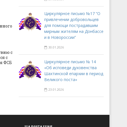
Циркулярное письмо №17 “О
привлечении добровольцев
для помощи пострадавшим
нного
мирным жителям на Донбассе
и в Новороссии”
30.01.2026
твию с
ся с
Циркулярное письмо № 14
я ФСБ
«Об исповеди духовенства
Шахтинской епархии в период
Великого поста»
23.01.2026