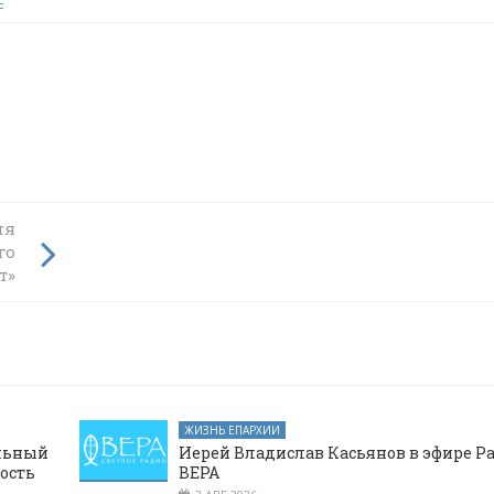
Е
ня
ятили
го
т»
ЖИЗНЬ ЕПАРХИИ
альный
Иерей Владислав Касьянов в эфире Р
ость
ВЕРА