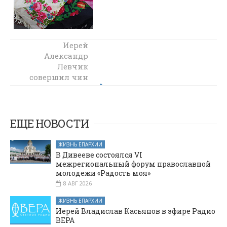
Молодежный
Иерей
актив
Александр
Нижнедонского
Левчик
совершил чин
благочиния
принял участие
освящения
во встрече клуба
памятника
«#МыВместе» в
воинам,
Ростовской
погибшим в
ЕЩЕ НОВОСТИ
Афганской войне
области
ЖИЗНЬ ЕПАРХИИ
В Дивееве состоялся VI
межрегиональный форум православной
молодежи «Радость моя»
8 АВГ 2026
ЖИЗНЬ ЕПАРХИИ
Иерей Владислав Касьянов в эфире Радио
ВЕРА