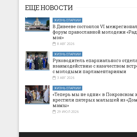
ЕЩЕ НОВОСТИ
ЖИЗНЬ ЕПАРХИИ
В Дивееве состоялся VI межрегион
форум православной молодежи «Рад
моя»
8 АВГ 2026
ЖИЗНЬ ЕПАРХИИ
Руководитель епархиального отдела
взаимодействию с казачеством встр
с молодыми парламентариями
3 АВГ 2026
ЖИЗНЬ ЕПАРХИИ
«Теперь мы не одни»: в Покровском 
крестили пятерых малышей из «Дом
мамы»
29 ИЮЛ 2026