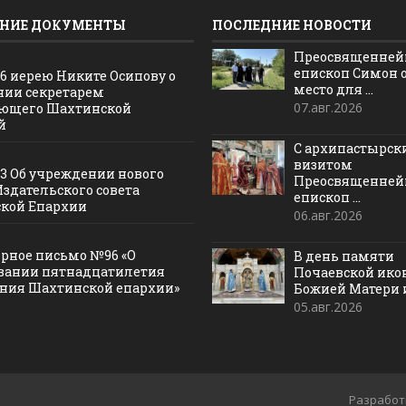
НИЕ ДОКУМЕНТЫ
ПОСЛЕДНИЕ НОВОСТИ
Преосвященне
епископ Симон 
16 иерею Никите Осипову о
место для ...
нии секретарем
07.авг.2026
ющего Шахтинской
й
С архипастырс
визитом
13 Об учреждении нового
Преосвященне
Издательского совета
епископ ...
кой Епархии
06.авг.2026
рное письмо №96 «О
В день памяти
вании пятнадцатилетия
Почаевской ик
ания Шахтинской епархии»
Божией Матери и 
05.авг.2026
Разработ