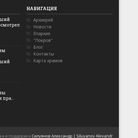
НАВИГАЦИЯ
йший
Архиерей
осмотрел
Новости
Епархия
"Покров"
Блог
ким
Контакты
Карта храмов
йший
оны
пра...
ка и поддержка
Силуянов Александр | Siluyanov Alexandr