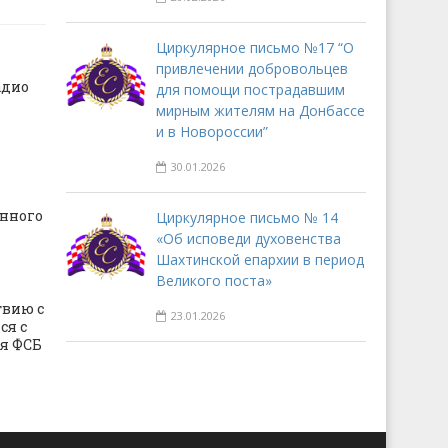
Циркулярное письмо №17 “О
привлечении добровольцев
адио
для помощи пострадавшим
мирным жителям на Донбассе
и в Новороссии”
30.01.2026
нного
Циркулярное письмо № 14
«Об исповеди духовенства
Шахтинской епархии в период
Великого поста»
твию с
23.01.2026
ся с
я ФСБ