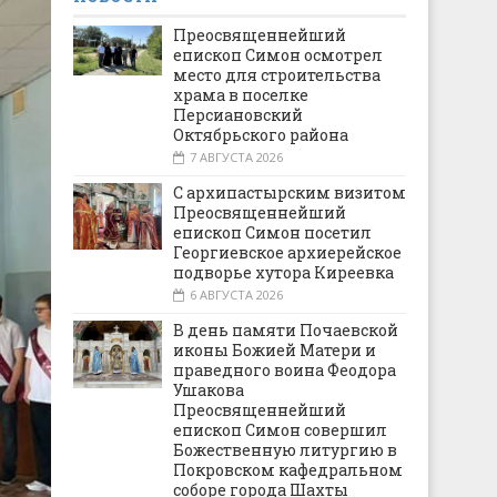
Преосвященнейший
епископ Симон осмотрел
место для строительства
храма в поселке
Персиановский
Октябрьского района
7 АВГУСТА 2026
С архипастырским визитом
Преосвященнейший
епископ Симон посетил
Георгиевское архиерейское
подворье хутора Киреевка
6 АВГУСТА 2026
В день памяти Почаевской
иконы Божией Матери и
праведного воина Феодора
Ушакова
Преосвященнейший
епископ Симон совершил
Божественную литургию в
Покровском кафедральном
соборе города Шахты