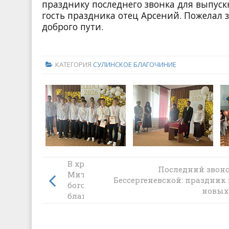
празднику последнего звонка для выпус
гость праздника отец Арсений. Пожелал 
доброго пути.
КАТЕГОРИЯ
СУЛИНСКОЕ БЛАГОЧИНИЕ
В храме Рождества Христова станицы
Последний звоно
Митякинской прошло соборное
Бессергеневской: праздник
богослужение духовенства Тарасовско
новых
благочиния