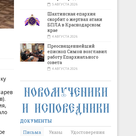
5 АВГУСТА 2026
Шахтинская епархия
скорбит о жертвах атаки
БПЛА в Краснодарском
крае
4 АВГУСТА 2026
Преосвященнейший
епископ Симон возглавил
работу Епархиального
совета
4 АВГУСТА 2026
ику
тарев
).
ия,
ало
ДОКУМЕНТЫ
ое
Письма
Указы
Удостоверения