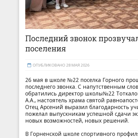
Последний звонок прозвучал
поселения
ОПУБЛИКОВАНО 28 МАЯ 2026
26 мая в школе №22 поселка Горного пр
последнего звонка. С напутственным сл
обратились директор школы№22 Тоткалова
А.А., настоятель храма святой равноапо
Отец Арсений выразил благодарность учи
пожелал выпускникам успешной сдачи экз
новых возможностей, новых решений.
В Горненской школе спортивного профил