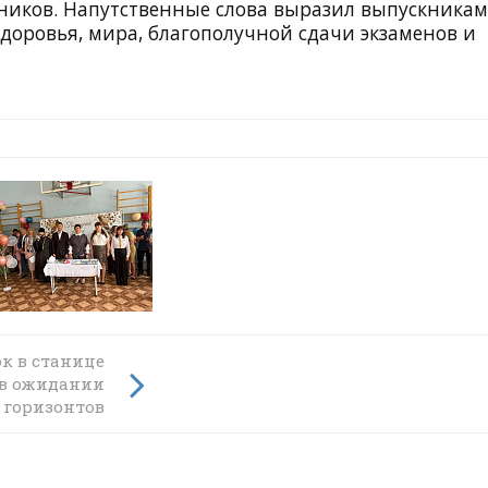
кников. Напутственные слова выразил выпускникам
здоровья, мира, благополучной сдачи экзаменов и
к в станице
 в ожидании
го
 горизонтов