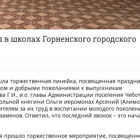
 в школах Горненского городского
ошла торжественная линейка, посвященная праздн
овом и добрыми пожеланиями к выпускникам
 Г.И., и.о. главы Администрации поселения Чебо
стольной княгини Ольги иеромонах Арсений (Алимов
телям за их труд в воспитании молодого поколен
аменов. Отметил, что последний звонок – это нач
я прошло торжественное мероприятие, посвященн