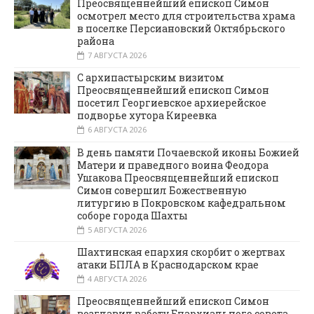
Преосвященнейший епископ Симон
осмотрел место для строительства храма
в поселке Персиановский Октябрьского
района
7 АВГУСТА 2026
С архипастырским визитом
Преосвященнейший епископ Симон
посетил Георгиевское архиерейское
подворье хутора Киреевка
6 АВГУСТА 2026
В день памяти Почаевской иконы Божией
Матери и праведного воина Феодора
Ушакова Преосвященнейший епископ
Симон совершил Божественную
литургию в Покровском кафедральном
соборе города Шахты
5 АВГУСТА 2026
Шахтинская епархия скорбит о жертвах
атаки БПЛА в Краснодарском крае
4 АВГУСТА 2026
Преосвященнейший епископ Симон
возглавил работу Епархиального совета