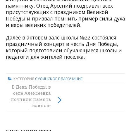
памятнику. Отец Арсений поздравил всех
присутствующих с праздником Великой
Победы и призвал помнить пример силы духа
и веры великих победителей.
Далее в актовом зале школы №22 состоялся
праздничный концерт в честь Дня Победы,
который подготовили обучающиеся школы и
педагоги для жителей поселка.
КАТЕГОРИЯ
СУЛИНСКОЕ БЛАГОЧИНИЕ
В День Победы в
День Победы -
селе Алексеевка
день нашей
почтили память
гордости,
нашего величия,
воинов-
освободителей
мужества и
отваги