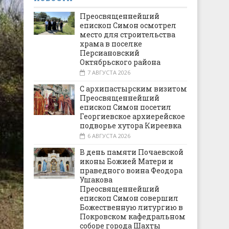
Преосвященнейший
епископ Симон осмотрел
место для строительства
храма в поселке
Персиановский
Октябрьского района
7 АВГУСТА 2026
С архипастырским визитом
Преосвященнейший
епископ Симон посетил
Георгиевское архиерейское
подворье хутора Киреевка
6 АВГУСТА 2026
В день памяти Почаевской
иконы Божией Матери и
праведного воина Феодора
Ушакова
Преосвященнейший
епископ Симон совершил
Божественную литургию в
Покровском кафедральном
соборе города Шахты