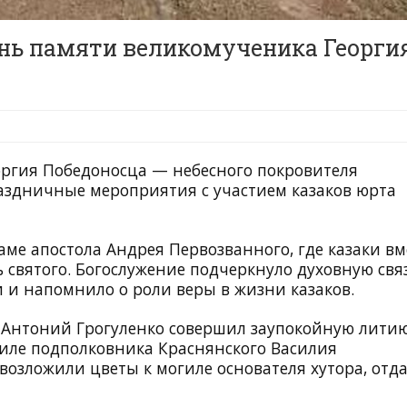
ень памяти великомученика Георги
оргия Победоносца — небесного покровителя
раздничные мероприятия с участием казаков юрта
аме апостола Андрея Первозванного, где казаки вм
 святого. Богослужение подчеркнуло духовную свя
 и напомнило о роли веры в жизни казаков.
й Антоний Грогуленко совершил заупокойную лити
гиле подполковника Краснянского Василия
озложили цветы к могиле основателя хутора, отд