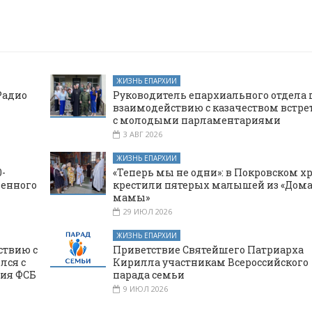
ЖИЗНЬ ЕПАРХИИ
Радио
Руководитель епархиального отдела 
взаимодействию с казачеством встре
с молодыми парламентариями
3 АВГ 2026
ЖИЗНЬ ЕПАРХИИ
-
«Теперь мы не одни»: в Покровском х
щенного
крестили пятерых малышей из «Дома
мамы»
29 ИЮЛ 2026
ЖИЗНЬ ЕПАРХИИ
ствию с
Приветствие Святейшего Патриарха
лся с
Кирилла участникам Всероссийского
ния ФСБ
парада семьи
9 ИЮЛ 2026