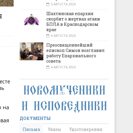
5 АВГУСТА 2026
я
Шахтинская епархия
скорбит о жертвах атаки
БПЛА в Краснодарском
крае
4 АВГУСТА 2026
Преосвященнейший
епископ Симон возглавил
работу Епархиального
совета
4 АВГУСТА 2026
есте
зь
ю на
ДОКУМЕНТЫ
авая
Письма
Указы
Удостоверения