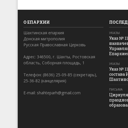
О ЕПАРХИИ
ПОСЛЕД
Шахтинская епархия
УКАЗЫ
Указ № 1
Донская митрополия
назначе
Русская Православная Церковь
Управля
Епархие
Адрес: 346500, г. Шахты, Ростовская
область, Соборная площадь, 1
УКАЗЫ
Указ № 1
состава 
Телефон: (8636) 25-09-85 (секретарь),
Шахтинс
25-36-82 (канцелярия)
ПИСЬМА
E-mail: shahteparh@gmail.com
Циркуля
праздно
образов