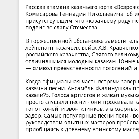
Рассказ атамана казачьего юрта «Возрож
Комисарова Геннадия Николаевича об ис
присутствующим, что «казачьему роду не
подвиг во славу Отечества.
В торжественной обстановке заместитель 
лейтенант казачьих войск А.В. Кравченко
российского казачества, Святого велико
отличившимся молодым казакам. Юные к
— символ преемственности поколений и в
Когда официальная часть встречи завер
казачьи песни. Ансамбль «Калинушка» п
казаки?». Голоса артистов и живая музык
просто слушали песни - они проживали к
топот коней, и звон клинков, а в озор
задор. Самые популярные песни пели «все
руководством опытных мастеров пробова
приобщаясь к древнему воинскому мастер