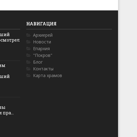
НАВИГАЦИЯ
йший
Архиерей
осмотрел
Новости
Епархия
"Покров"
Блог
ким
Контакты
Карта храмов
йший
оны
пра...