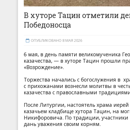
В хуторе Тацин отметили д
Победоносца
ОПУБЛИКОВАНО 8 МАЯ 2026
6 мая, в день памяти великомученика Ге
казачества, — в хуторе Тацин прошли п
«Возрождение».
Торжества начались с богослужения в хр
с прихожанами вознесли молитвы в честь
казачества с православными традициями
После Литургии, настоятель храма иере
казачьем кладбище хутора Тацин, на мо
Никифоровича. По традиции, участники в
дань уважения своим корням.