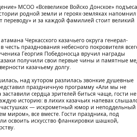
дение» МСОО «Всевеликое Войско Донское» подъес
тории родной земли и героях-земляках напомнил
т переводу» и за каждой фамилией стоит великий
атамана Черкасского казачьего округа генерал-
 в честь празднования небесного покровителя всег
мученика Георгия Победоносца вручил награды
азаки получили свои первые чины и памятные м
ерности казачьему долгу.
шилась, над хутором разлилась звонкие душевные
редставил праздничную программу «Али мы не
а заставили сердца зрителей биться чаще, гости не
аждую историю: в лихих казачьих напевах слышал
ных частушках — искрометный юмор и неподдельный
м миром», все вместе. Гости праздника, под
ли освоить искусство фланкировки шашкой,
ству.