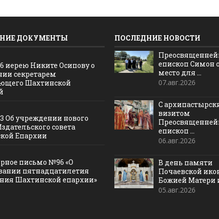
НИЕ ДОКУМЕНТЫ
ПОСЛЕДНИЕ НОВОСТИ
Преосвященне
епископ Симон 
16 иерею Никите Осипову о
место для ...
нии секретарем
07.авг.2026
ющего Шахтинской
й
С архипастырс
визитом
13 Об учреждении нового
Преосвященне
Издательского совета
епископ ...
кой Епархии
06.авг.2026
рное письмо №96 «О
В день памяти
вании пятнадцатилетия
Почаевской ик
ания Шахтинской епархии»
Божией Матери и 
05.авг.2026