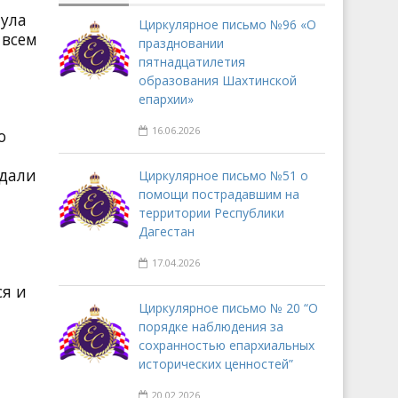
аула
Циркулярное письмо №96 «О
 всем
праздновании
пятнадцатилетия
образования Шахтинской
епархии»
16.06.2026
о
едали
Циркулярное письмо №51 о
помощи пострадавшим на
территории Республики
Дагестан
17.04.2026
ся и
Циркулярное письмо № 20 “О
порядке наблюдения за
сохранностью епархиальных
исторических ценностей”
20.02.2026