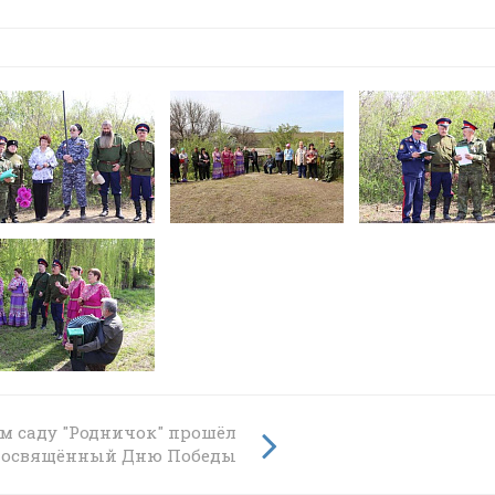
ом саду "Родничок" прошёл
ме
 посвящённый Дню Победы