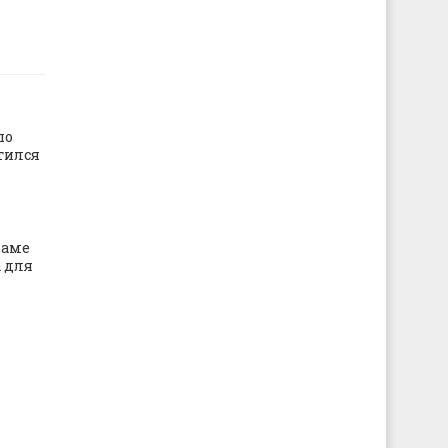
по
тился
раме
 для