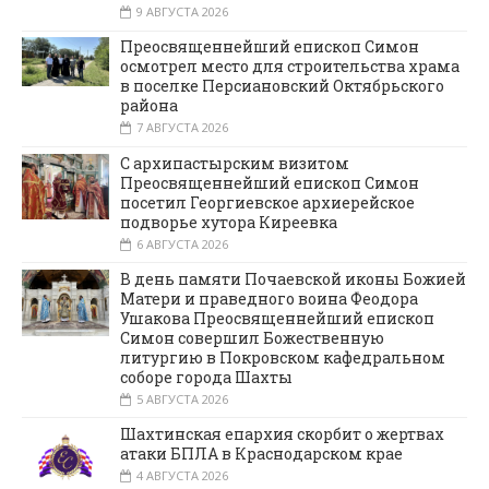
9 АВГУСТА 2026
Преосвященнейший епископ Симон
осмотрел место для строительства храма
в поселке Персиановский Октябрьского
района
7 АВГУСТА 2026
С архипастырским визитом
Преосвященнейший епископ Симон
посетил Георгиевское архиерейское
подворье хутора Киреевка
6 АВГУСТА 2026
В день памяти Почаевской иконы Божией
Матери и праведного воина Феодора
Ушакова Преосвященнейший епископ
Симон совершил Божественную
литургию в Покровском кафедральном
соборе города Шахты
5 АВГУСТА 2026
Шахтинская епархия скорбит о жертвах
атаки БПЛА в Краснодарском крае
4 АВГУСТА 2026