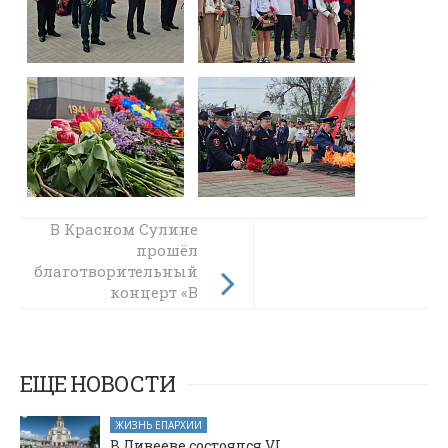
В Красном Сулине
В Свято-
Пантелеимоновском
прошёл
благотворительный
храме Гуково
прошли духовные
концерт «В
единстве народа —
торжества в честь
Дня Победы
Победа»
ЕЩЕ НОВОСТИ
ЖИЗНЬ ЕПАРХИИ
В Дивееве состоялся VI