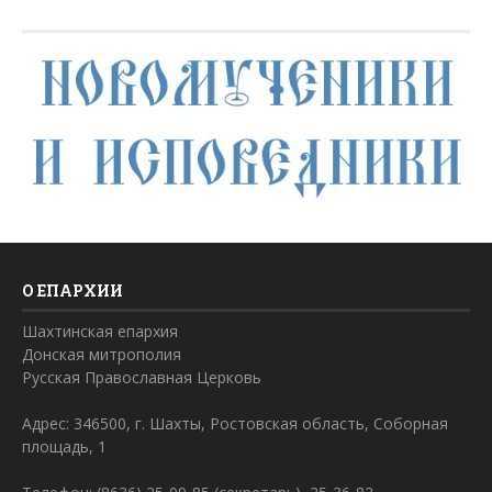
О ЕПАРХИИ
Шахтинская епархия
Донская митрополия
Русская Православная Церковь
Адрес: 346500, г. Шахты, Ростовская область, Соборная
площадь, 1