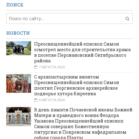
ПОИСК
НОВОСТИ
Преосвященнейший епископ Симон
осмотрел место для строительства храма
в поселке Персиановский Октябрьского
района
7 АВГУСТА 2026
С архипастырским визитом
Преосвященнейший епископ Симон
посетил Георгиевское архиерейское
подворье хутора Киреевка
6 АВГУСТА 2026
В день памяти Почаевской иконы Божией
Матери и праведного воина Феодора
Ушакова Преосвященнейший епископ
Симон совершил Божественную
литургию в Покровском кафедральном
соборе города Шахты