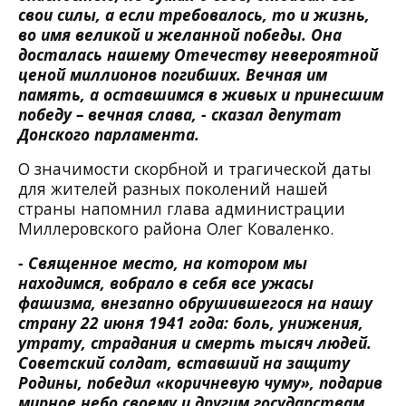
свои силы, а если требовалось, то и жизнь,
во имя великой и желанной победы. Она
досталась нашему Отечеству невероятной
ценой миллионов погибших. Вечная им
память, а оставшимся в живых и принесшим
победу – вечная слава, - сказал депутат
Донского парламента.
О значимости скорбной и трагической даты
для жителей разных поколений нашей
страны напомнил глава администрации
Миллеровского района Олег Коваленко.
- Священное место, на котором мы
находимся, вобрало в себя все ужасы
фашизма, внезапно обрушившегося на нашу
страну 22 июня 1941 года: боль, унижения,
утрату, страдания и смерть тысяч людей.
Советский солдат, вставший на защиту
Родины, победил «коричневую чуму», подарив
мирное небо своему и другим государствам.