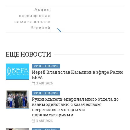
Молебен о
Акция,
посвященная
призвании
памяти начала
помощи Святаго
Духа перед
Великой
Отечественной
началом всякого
войны прошла в
благого дела
состоялся в
поселке
станице
Майском
ЕЩЕ НОВОСТИ
Багаевской, в
преддверии
ЖИЗНЬ ЕПАРХИИ
начала сбора
Иерей Владислав Касьянов в эфире Радио
урожая
ВЕРА
3 АВГ 2026
ЖИЗНЬ ЕПАРХИИ
Руководитель епархиального отдела по
взаимодействию с казачеством
встретился с молодыми
парламентариями
3 АВГ 2026