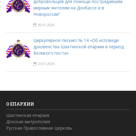
добровольцев для помощи пострадавшим
мирным жителям на Донбассе и в
Новороссии”
30.01.2026
Циркулярное письмо № 14 «Об исповеди
духовенства Шахтинской епархии в период
Великого поста»
23.01.2026
О ЕПАРХИИ
Шахтинская епархия
Донская митрополия
Русская Православная Церковь