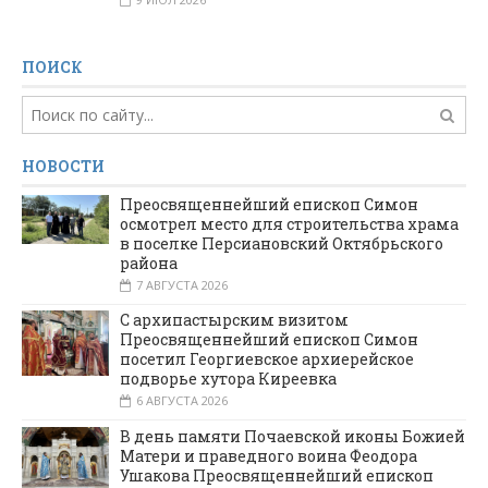
ПОИСК
НОВОСТИ
Преосвященнейший епископ Симон
осмотрел место для строительства храма
в поселке Персиановский Октябрьского
района
7 АВГУСТА 2026
С архипастырским визитом
Преосвященнейший епископ Симон
посетил Георгиевское архиерейское
подворье хутора Киреевка
6 АВГУСТА 2026
В день памяти Почаевской иконы Божией
Матери и праведного воина Феодора
Ушакова Преосвященнейший епископ