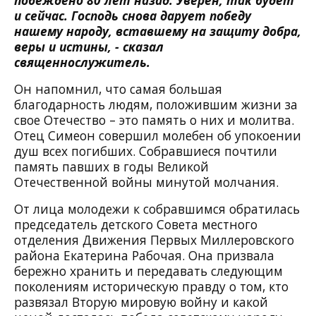
побеждено 80 лет назад. Уверен, так будет
и сейчас. Господь снова дарует победу
нашему народу, вставшему на защиту добра,
веры и истины, - сказал
священнослужитель.
Он напомнил, что самая большая
благодарность людям, положившим жизни за
свое Отечество – это память о них и молитва.
Отец Симеон совершил молебен об упокоении
душ всех погибших. Собравшиеся почтили
память павших в годы Великой
Отечественной войны минутой молчания.
От лица молодежи к собравшимся обратилась
председатель детского Совета местного
отделения Движения Первых Миллеровского
района Екатерина Рабочая. Она призвала
бережно хранить и передавать следующим
поколениям историческую правду о том, кто
развязал Вторую мировую войну и какой