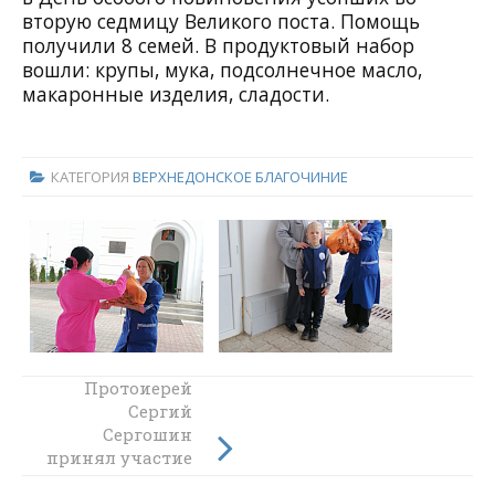
вторую седмицу Великого поста. Помощь
получили 8 семей. В продуктовый набор
вошли: крупы, мука, подсолнечное масло,
макаронные изделия, сладости.
КАТЕГОРИЯ
ВЕРХНЕДОНСКОЕ БЛАГОЧИНИЕ
Благочинный
Протоиерей
Верхнедонского
Сергий
округа иерей
Сергошин
принял участие
Роман Митяшин
принял участие
в открытом