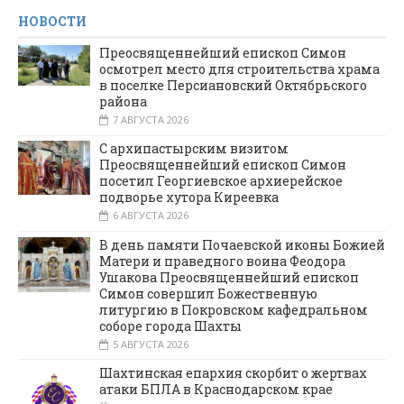
НОВОСТИ
Преосвященнейший епископ Симон
осмотрел место для строительства храма
в поселке Персиановский Октябрьского
района
7 АВГУСТА 2026
С архипастырским визитом
Преосвященнейший епископ Симон
посетил Георгиевское архиерейское
подворье хутора Киреевка
6 АВГУСТА 2026
В день памяти Почаевской иконы Божией
Матери и праведного воина Феодора
Ушакова Преосвященнейший епископ
Симон совершил Божественную
литургию в Покровском кафедральном
соборе города Шахты
5 АВГУСТА 2026
Шахтинская епархия скорбит о жертвах
атаки БПЛА в Краснодарском крае