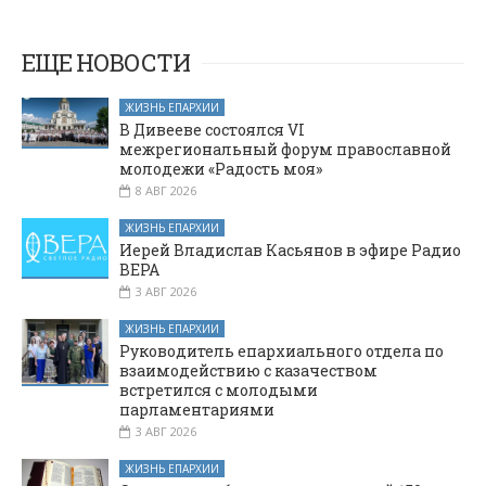
в мероприятии
уроке
ко Дню
православной
ЕЩЕ НОВОСТИ
книги
ЖИЗНЬ ЕПАРХИИ
В Дивееве состоялся VI
межрегиональный форум православной
молодежи «Радость моя»
8 АВГ 2026
ЖИЗНЬ ЕПАРХИИ
Иерей Владислав Касьянов в эфире Радио
ВЕРА
3 АВГ 2026
ЖИЗНЬ ЕПАРХИИ
Руководитель епархиального отдела по
взаимодействию с казачеством
встретился с молодыми
парламентариями
3 АВГ 2026
ЖИЗНЬ ЕПАРХИИ