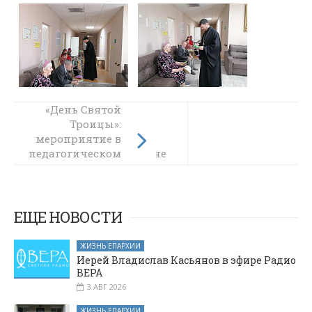
«День Святой
Поддержка,
творчество и
Троицы»:
мероприятие в
признание: в
педагогическом
Октябрьском районе
отметили День
колледже
российского
предпринимательства
ЕЩЕ НОВОСТИ
ЖИЗНЬ ЕПАРХИИ
Иерей Владислав Касьянов в эфире Радио
ВЕРА
3 АВГ 2026
ЖИЗНЬ ЕПАРХИИ