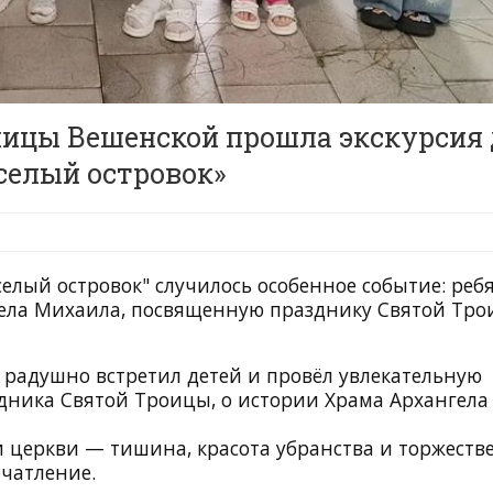
ницы Вешенской прошла экскурсия
селый островок»
елый островок" случилось особенное событие: реб
гела Михаила, посвященную празднику Святой Тр
радушно встретил детей и провёл увлекательную
здника Святой Троицы, о истории Храма Архангела
и церкви — тишина, красота убранства и торжеств
ечатление.