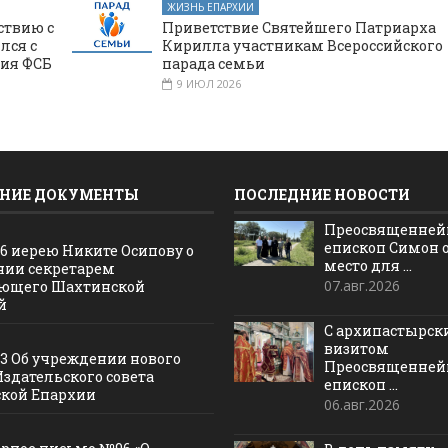
ЖИЗНЬ ЕПАРХИИ
ствию с
Приветствие Святейшего Патриарха
лся с
Кирилла участникам Всероссийского
ния ФСБ
парада семьи
9 ИЮЛ 2026
НИЕ ДОКУМЕНТЫ
ПОСЛЕДНИЕ НОВОСТИ
Преосвященне
епископ Симон 
16 иерею Никите Осипову о
место для ...
нии секретарем
07.авг.2026
ющего Шахтинской
й
С архипастырс
визитом
13 Об учреждении нового
Преосвященне
Издательского совета
епископ ...
кой Епархии
06.авг.2026