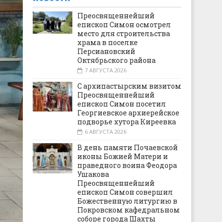
Преосвященнейший
епископ Симон осмотрел
место для строительства
храма в поселке
Персиановский
Октябрьского района
7 АВГУСТА 2026
С архипастырским визитом
Преосвященнейший
епископ Симон посетил
Георгиевское архиерейское
подворье хутора Киреевка
6 АВГУСТА 2026
В день памяти Почаевской
иконы Божией Матери и
праведного воина Феодора
Ушакова
Преосвященнейший
епископ Симон совершил
Божественную литургию в
Покровском кафедральном
соборе города Шахты