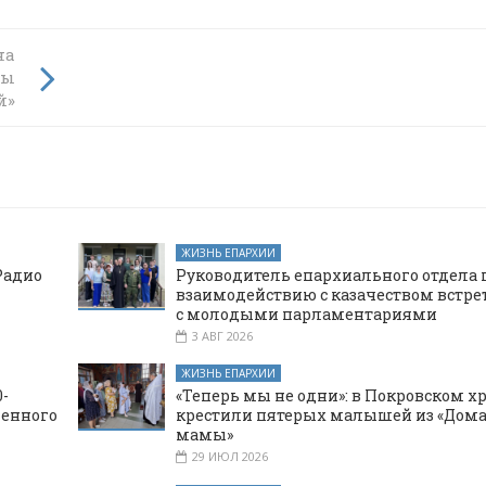
на
коны
цы
й»
ЖИЗНЬ ЕПАРХИИ
Радио
Руководитель епархиального отдела 
взаимодействию с казачеством встре
с молодыми парламентариями
3 АВГ 2026
ЖИЗНЬ ЕПАРХИИ
-
«Теперь мы не одни»: в Покровском х
щенного
крестили пятерых малышей из «Дома
мамы»
29 ИЮЛ 2026