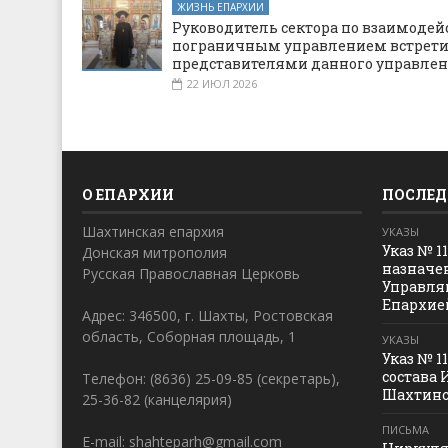
ЖИЗНЬ ЕПАРХИИ
Руководитель сектора по взаимодей
пограничным управлением встрети
представителями данного управле
22 ИЮЛ 2026
О ЕПАРХИИ
ПОСЛЕД
Шахтинская епархия
УКАЗЫ
Указ № 1
Донская митрополия
назначе
Русская Православная Церковь
Управля
Епархие
Адрес: 346500, г. Шахты, Ростовская
область, Соборная площадь, 1
УКАЗЫ
Указ № 1
состава 
Телефон: (8636) 25-09-85 (секретарь),
Шахтинс
25-36-82 (канцелярия)
ПИСЬМА
E-mail: shahteparh@gmail.com