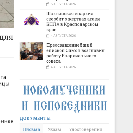
5 АВГУСТА 2026
Шахтинская епархия
скорбит о жертвах атаки
БПЛА в Краснодарском
крае
 для
4 АВГУСТА 2026
Преосвященнейший
епископ Симон возглавил
работу Епархиального
совета
4 АВГУСТА 2026
ята
оицы
ДОКУМЕНТЫ
енная
Письма
Указы
Удостоверения