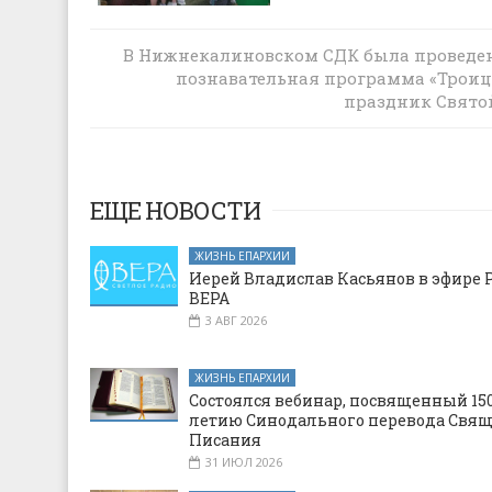
В Нижнекалиновском СДК была проведе
Престольный праздник и освящение
колокольни в храме Владимирской и
познавательная программа «Трои
Божией Матери хутора Можаевка
праздник Свято
ЕЩЕ НОВОСТИ
ЖИЗНЬ ЕПАРХИИ
Иерей Владислав Касьянов в эфире 
ВЕРА
3 АВГ 2026
ЖИЗНЬ ЕПАРХИИ
Состоялся вебинар, посвященный 150
летию Синодального перевода Свя
Писания
31 ИЮЛ 2026