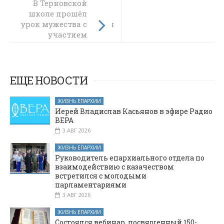
В Терновской
В Каменском
школе прошёл
районе прошла
урок мужества с
благотворительная
акция «Путь
участием
Добра»
священника
ЕЩЕ НОВОСТИ
ЖИЗНЬ ЕПАРХИИ
Иерей Владислав Касьянов в эфире Радио
ВЕРА
3 АВГ 2026
ЖИЗНЬ ЕПАРХИИ
Руководитель епархиального отдела по
взаимодействию с казачеством
встретился с молодыми
парламентариями
3 АВГ 2026
ЖИЗНЬ ЕПАРХИИ
Состоялся вебинар, посвященный 150-