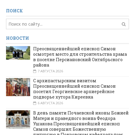
ПОИСК
НОВОСТИ
Преосвященнейший епископ Симон
осмотрел место для строительства храма
в поселке Персиановский Октябрьского
района
7 АВГУСТА 2026
С архипастырским визитом
Преосвященнейший епископ Симон
посетил Георгиевское архиерейское
подворье хутора Киреевка
6 АВГУСТА 2026
В день памяти Почаевской иконы Божией
Матери и праведного воина Феодора
Ушакова Преосвященнейший епископ
Симон совершил Божественную
литургию в Покровском кафедральном