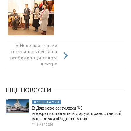
Благочинный
В Новошахтинске
Александровск-
состоялась беседа в
Грушевского
реабилитационном
округа
центре
благословил
спортсменов на
участие в
соревнованиях
ЕЩЕ НОВОСТИ
ЖИЗНЬ ЕПАРХИИ
В Дивееве состоялся VI
межрегиональный форум православной
молодежи «Радость моя»
8 АВГ 2026