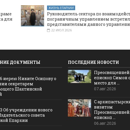
ЖИЗНЬ ЕПАРХИИ
храме
Руководитель сектора по взаимодейс
а для
пограничным управлением встретил
представителями данного управлени
22 ИЮЛ 2026
НИЕ ДОКУМЕНТЫ
ПОСЛЕДНИЕ НОВОСТИ
Преосвященне
епископ Симон 
16 иерею Никите Осипову о
место для ...
нии секретарем
07.авг.2026
ющего Шахтинской
й
С архипастырс
визитом
13 Об учреждении нового
Преосвященне
Издательского совета
епископ ...
кой Епархии
06.авг.2026