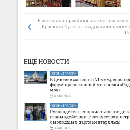
В социально-реабилитационном отде
Пасхальная радость в доме престарел
Красного Сулина поздравили пациен
П
ЕЩЕ НОВОСТИ
ЖИЗНЬ ЕПАРХИИ
В Дивееве состоялся VI межрегион
форум православной молодежи «Рад
моя»
8 АВГ 2026
ЖИЗНЬ ЕПАРХИИ
Руководитель епархиального отдела
взаимодействию с казачеством встр
с молодыми парламентариями
3 АВГ 2026