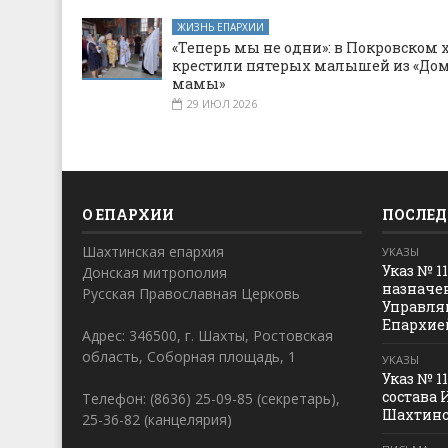
ЖИЗНЬ ЕПАРХИИ
«Теперь мы не одни»: в Покровском 
крестили пятерых малышей из «Дом
мамы»
29 ИЮЛ 2026
О ЕПАРХИИ
ПОСЛЕД
Шахтинская епархия
УКАЗЫ
Указ № 1
Донская митрополия
назначе
Русская Православная Церковь
Управля
Епархие
Адрес: 346500, г. Шахты, Ростовская
область, Соборная площадь, 1
УКАЗЫ
Указ № 1
состава 
Телефон: (8636) 25-09-85 (секретарь),
Шахтинс
25-36-82 (канцелярия)