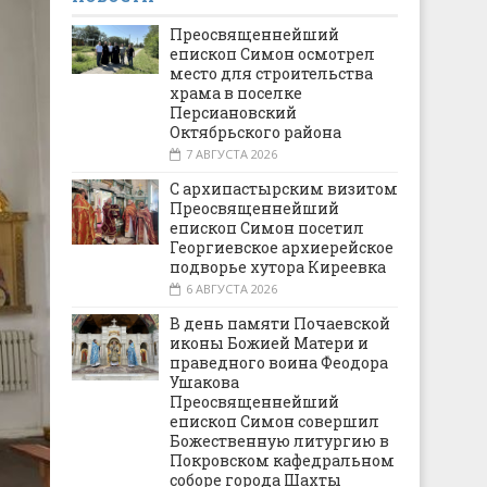
Преосвященнейший
епископ Симон осмотрел
место для строительства
храма в поселке
Персиановский
Октябрьского района
7 АВГУСТА 2026
С архипастырским визитом
Преосвященнейший
епископ Симон посетил
Георгиевское архиерейское
подворье хутора Киреевка
6 АВГУСТА 2026
В день памяти Почаевской
иконы Божией Матери и
праведного воина Феодора
Ушакова
Преосвященнейший
епископ Симон совершил
Божественную литургию в
Покровском кафедральном
соборе города Шахты