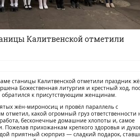
таницы Калитвенской отметили
храме станицы Калитвенской отметили праздник жё
ршена Божественная литургия и крестный ход, по
ев обратился к присутствующим женщинам.
ятых жён-мироносиц и провёл параллель с
м отметил, какой огромный груз ответственности 
работа, бесконечные домашние хлопоты и, самое
ви. Пожелав прихожанкам крепкого здоровья и дух
аждой приятный сюрприз — сладкий подарок, став