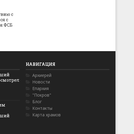
твию с
ся с
я ФСБ
НАВИГАЦИЯ
йший
Архиерей
осмотрел
Новости
Епархия
"Покров"
Блог
ким
Контакты
Карта храмов
йший