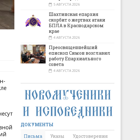
5 АВГУСТА 2026
Шахтинская епархия
скорбит о жертвах атаки
БПЛА в Краснодарском
крае
4 АВГУСТА 2026
Преосвященнейший
епископ Симон возглавил
работу Епархиального
совета
4 АВГУСТА 2026
н-
сле
несут
ДОКУМЕНТЫ
овной
ший
Письма
Указы
Удостоверения