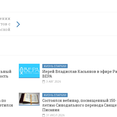
лении
ых
тов с
асхой
ЖИЗНЬ ЕПАРХИИ
альный
Иерей Владислав Касьянов в эфире Р
ость
ВЕРА
3 АВГ 2026
ЖИЗНЬ ЕПАРХИИ
 по
Состоялся вебинар, посвященный 150-
етился
летию Синодального перевода Свяще
Писания
31 ИЮЛ 2026