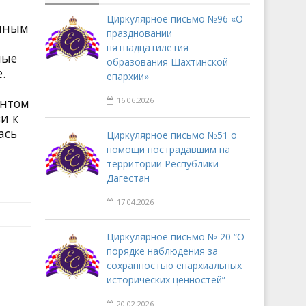
Циркулярное письмо №96 «О
енным
праздновании
пятнадцатилетия
ные
образования Шахтинской
.
епархии»
ентом
16.06.2026
и к
ась
Циркулярное письмо №51 о
помощи пострадавшим на
территории Республики
Дагестан
17.04.2026
Циркулярное письмо № 20 “О
порядке наблюдения за
сохранностью епархиальных
исторических ценностей”
20.02.2026