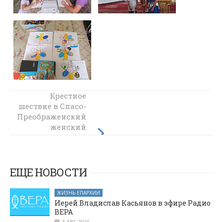
Прихожане
Крестное
шествие в Спасо-
храма Архангела
Преображенский
Михаила и
местные жители
женский
провели
монастырь
субботник на
состоялось в
Верхнедонском
Святом
источнике в
благочинии
ЕЩЕ НОВОСТИ
хуторе
Чигиринка
ЖИЗНЬ ЕПАРХИИ
Иерей Владислав Касьянов в эфире Радио
ВЕРА
3 АВГ 2026