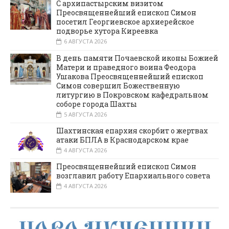
С архипастырским визитом
Преосвященнейший епископ Симон
посетил Георгиевское архиерейское
подворье хутора Киреевка
6 АВГУСТА 2026
В день памяти Почаевской иконы Божией
Матери и праведного воина Феодора
Ушакова Преосвященнейший епископ
Симон совершил Божественную
литургию в Покровском кафедральном
соборе города Шахты
5 АВГУСТА 2026
Шахтинская епархия скорбит о жертвах
атаки БПЛА в Краснодарском крае
4 АВГУСТА 2026
Преосвященнейший епископ Симон
возглавил работу Епархиального совета
4 АВГУСТА 2026