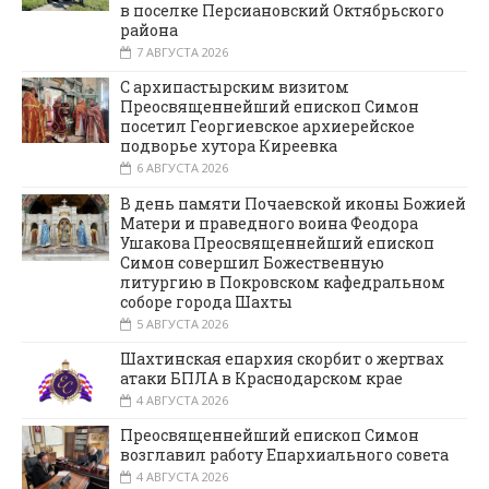
в поселке Персиановский Октябрьского
района
7 АВГУСТА 2026
С архипастырским визитом
Преосвященнейший епископ Симон
посетил Георгиевское архиерейское
подворье хутора Киреевка
6 АВГУСТА 2026
В день памяти Почаевской иконы Божией
Матери и праведного воина Феодора
Ушакова Преосвященнейший епископ
Симон совершил Божественную
литургию в Покровском кафедральном
соборе города Шахты
5 АВГУСТА 2026
Шахтинская епархия скорбит о жертвах
атаки БПЛА в Краснодарском крае
4 АВГУСТА 2026
Преосвященнейший епископ Симон
возглавил работу Епархиального совета
4 АВГУСТА 2026