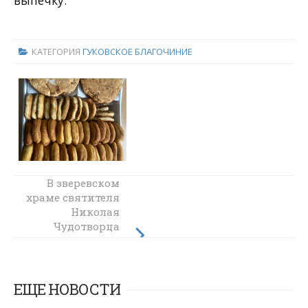
выпечку.
КАТЕГОРИЯ
ГУКОВСКОЕ БЛАГОЧИНИЕ
В зверевском
Панихида по
храме святителя
жертвам
геноцида
Николая
казачества в
Чудотворца
почтили память
станице
Вешенской
невинно
убиенных
донских казаков
ЕЩЕ НОВОСТИ